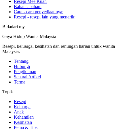
Resepi Mee Kuah
Bahan - bahan:
Cara - cara penyediaannya:
Resepi - resepi lain yang menarik:
Bidadari.my
Gaya Hidup Wanita Malaysia
Resepi, keluarga, kesihatan dan renungan harian untuk wanita
Malaysia.
Tentang
Hubungi
Pengiklanan
Senarai Artikel
Terma
Topik
Resepi
Keluarga
Anak
Kehamilan
Kesihatan
Petua & Tips