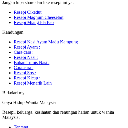
Jangan lupa share dan like resepi ini ya.
Resepi Cikedut
Resepi Magnum Cheesetart
Resepi Miang Pla Pao
Kandungan
Resepi Nasi Ayam Madu Kampung
Resepi Ayam :
Cara-cara :
Resepi Nasi :
Bahan Tumis Nasi :
Cara-cara :
Resepi Sos :
Resepi Kicap :
Resepi Menarik Lain
Bidadari.my
Gaya Hidup Wanita Malaysia
Resepi, keluarga, kesihatan dan renungan harian untuk wanita
Malaysia.
Tentang