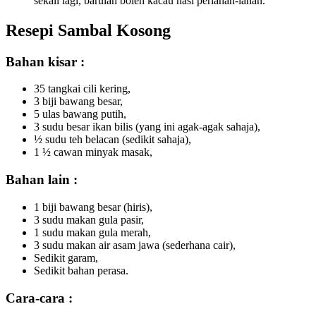
sekali lagi, barulah boleh kacau nasi perlahan-lahan.
Resepi Sambal Kosong
Bahan kisar :
35 tangkai cili kering,
3 biji bawang besar,
5 ulas bawang putih,
3 sudu besar ikan bilis (yang ini agak-agak sahaja),
½ sudu teh belacan (sedikit sahaja),
1 ½ cawan minyak masak,
Bahan lain :
1 biji bawang besar (hiris),
3 sudu makan gula pasir,
1 sudu makan gula merah,
3 sudu makan air asam jawa (sederhana cair),
Sedikit garam,
Sedikit bahan perasa.
Cara-cara :