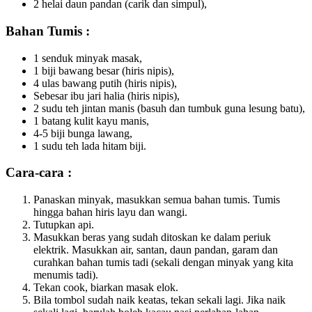
2 helai daun pandan (carik dan simpul),
Bahan Tumis :
1 senduk minyak masak,
1 biji bawang besar (hiris nipis),
4 ulas bawang putih (hiris nipis),
Sebesar ibu jari halia (hiris nipis),
2 sudu teh jintan manis (basuh dan tumbuk guna lesung batu),
1 batang kulit kayu manis,
4-5 biji bunga lawang,
1 sudu teh lada hitam biji.
Cara-cara :
Panaskan minyak, masukkan semua bahan tumis. Tumis
hingga bahan hiris layu dan wangi.
Tutupkan api.
Masukkan beras yang sudah ditoskan ke dalam periuk
elektrik. Masukkan air, santan, daun pandan, garam dan
curahkan bahan tumis tadi (sekali dengan minyak yang kita
menumis tadi).
Tekan cook, biarkan masak elok.
Bila tombol sudah naik keatas, tekan sekali lagi. Jika naik