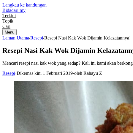
Langkau ke kandungan
Bidadari
.my
Terkini
Topik
Cari
Menu
Laman Utama
/
Resepi
/
Resepi Nasi Kak Wok Dijamin Kelazatannya!
Resepi Nasi Kak Wok Dijamin Kelazatann
Mencari resepi nasi kak wok yang sedap? Kali ini kami akan berkongs
Resepi
·
Dikemas kini 1 Februari 2019
·
oleh Rahayu Z