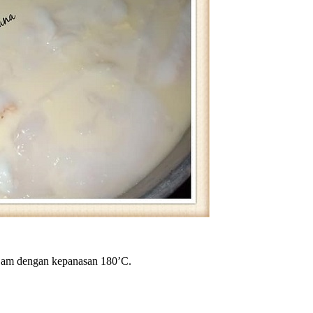
½ jam dengan kepanasan 180’C.