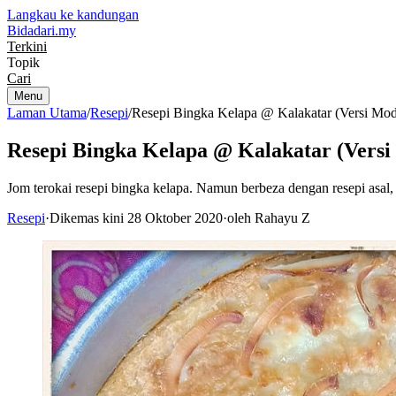
Langkau ke kandungan
Bidadari
.my
Terkini
Topik
Cari
Menu
Laman Utama
/
Resepi
/
Resepi Bingka Kelapa @ Kalakatar (Versi M
Resepi Bingka Kelapa @ Kalakatar (Vers
Jom terokai resepi bingka kelapa. Namun berbeza dengan resepi asal,
Resepi
·
Dikemas kini 28 Oktober 2020
·
oleh Rahayu Z