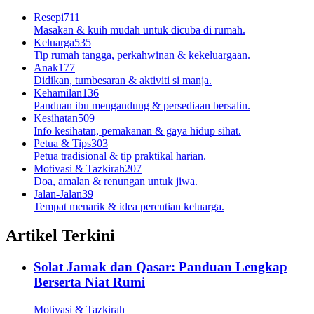
Resepi
711
Masakan & kuih mudah untuk dicuba di rumah.
Keluarga
535
Tip rumah tangga, perkahwinan & kekeluargaan.
Anak
177
Didikan, tumbesaran & aktiviti si manja.
Kehamilan
136
Panduan ibu mengandung & persediaan bersalin.
Kesihatan
509
Info kesihatan, pemakanan & gaya hidup sihat.
Petua & Tips
303
Petua tradisional & tip praktikal harian.
Motivasi & Tazkirah
207
Doa, amalan & renungan untuk jiwa.
Jalan-Jalan
39
Tempat menarik & idea percutian keluarga.
Artikel Terkini
Solat Jamak dan Qasar: Panduan Lengkap
Berserta Niat Rumi
Motivasi & Tazkirah