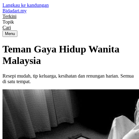
Langkau ke kandungan
Bidadari
.my
Terkini
Topik
Cari
Menu
Teman Gaya Hidup
Wanita
Malaysia
Resepi mudah, tip keluarga, kesihatan dan renungan harian. Semua
di satu tempat.