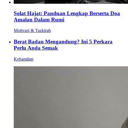
Solat Hajat: Panduan Lengkap Berserta Doa
Amalan Dalam Rumi
Motivasi & Tazkirah
Berat Badan Mengandung? Ini 5 Perkara
Perlu Anda Semak
Kehamilan