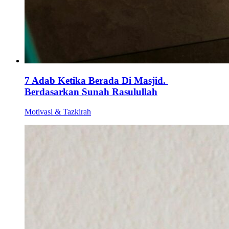
7 Adab Ketika Berada Di Masjid.
Berdasarkan Sunah Rasulullah
Motivasi & Tazkirah