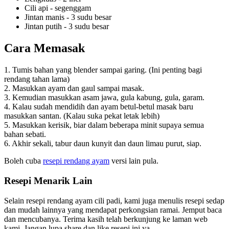
Cili api - segenggam
Jintan manis - 3 sudu besar
Jintan putih - 3 sudu besar
Cara Memasak
1. Tumis bahan yang blender sampai garing. (Ini penting bagi
rendang tahan lama)
2. Masukkan ayam dan gaul sampai masak.
3. Kemudian masukkan asam jawa, gula kabung, gula, garam.
4. Kalau sudah mendidih dan ayam betul-betul masak baru
masukkan santan. (Kalau suka pekat letak lebih)
5. Masukkan kerisik, biar dalam beberapa minit supaya semua
bahan sebati.
6. Akhir sekali, tabur daun kunyit dan daun limau purut, siap.
Boleh cuba
resepi rendang ayam
versi lain pula.
Resepi Menarik Lain
Selain resepi rendang ayam cili padi, kami juga menulis resepi sedap
dan mudah lainnya yang mendapat perkongsian ramai. Jemput baca
dan mencubanya. Terima kasih telah berkunjung ke laman web
kami. Jangan lupa share dan like resepi ini ya.