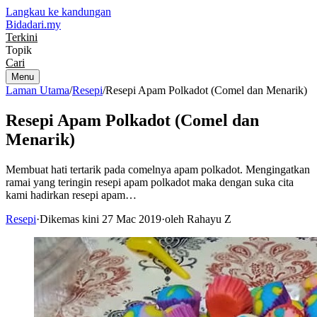
Langkau ke kandungan
Bidadari
.my
Terkini
Topik
Cari
Menu
Laman Utama
/
Resepi
/
Resepi Apam Polkadot (Comel dan Menarik)
Resepi Apam Polkadot (Comel dan
Menarik)
Membuat hati tertarik pada comelnya apam polkadot. Mengingatkan
ramai yang teringin resepi apam polkadot maka dengan suka cita
kami hadirkan resepi apam…
Resepi
·
Dikemas kini 27 Mac 2019
·
oleh Rahayu Z