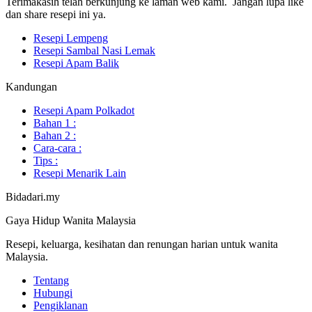
Terimakasih telah berkunjung ke laman web kami. Jangan lupa like
dan share resepi ini ya.
Resepi Lempeng
Resepi Sambal Nasi Lemak
Resepi Apam Balik
Kandungan
Resepi Apam Polkadot
Bahan 1 :
Bahan 2 :
Cara-cara :
Tips :
Resepi Menarik Lain
Bidadari.my
Gaya Hidup Wanita Malaysia
Resepi, keluarga, kesihatan dan renungan harian untuk wanita
Malaysia.
Tentang
Hubungi
Pengiklanan