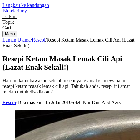
Langkau ke kandungan
Bidadari
.my
Terkini
Topik
Cari
Menu
Laman Utama
/
Resepi
/
Resepi Ketam Masak Lemak Cili Api (Lazat
Enak Sekali!)
Resepi Ketam Masak Lemak Cili Api
(Lazat Enak Sekali!)
Hari ini kami bawakan sebuah resepi yang amat istimewa iaitu
resepi ketam masak lemak cili api. Tahukah anda, resepi ini amat
mudah untuk disediakan?…
Resepi
·
Dikemas kini 15 Julai 2019
·
oleh Nur Dini Abd Aziz