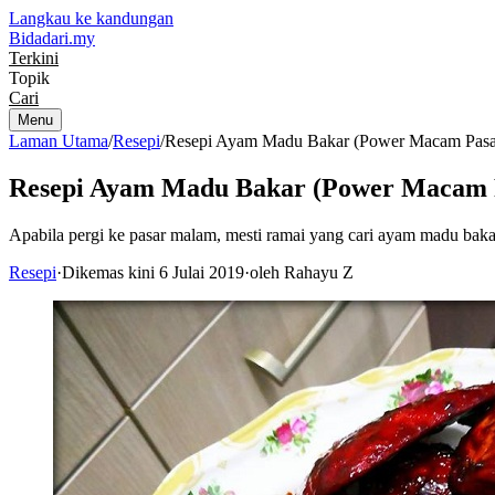
Langkau ke kandungan
Bidadari
.my
Terkini
Topik
Cari
Menu
Laman Utama
/
Resepi
/
Resepi Ayam Madu Bakar (Power Macam Pas
Resepi Ayam Madu Bakar (Power Macam 
Apabila pergi ke pasar malam, mesti ramai yang cari ayam madu baka
Resepi
·
Dikemas kini 6 Julai 2019
·
oleh Rahayu Z