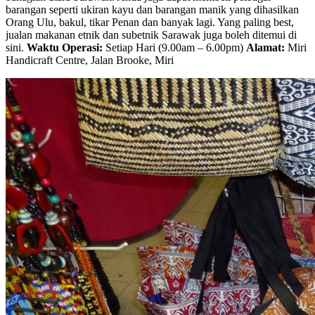
barangan seperti ukiran kayu dan barangan manik yang dihasilkan
Orang Ulu, bakul, tikar Penan dan banyak lagi. Yang paling best,
jualan makanan etnik dan subetnik Sarawak juga boleh ditemui di
sini.
Waktu Operasi:
Setiap Hari (9.00am – 6.00pm)
Alamat:
Miri
Handicraft Centre, Jalan Brooke, Miri