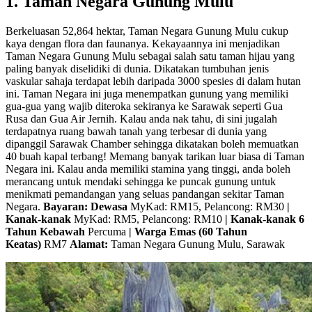
1. Taman Negara Gunung Mulu
Berkeluasan 52,864 hektar, Taman Negara Gunung Mulu cukup
kaya dengan flora dan faunanya. Kekayaannya ini menjadikan
Taman Negara Gunung Mulu sebagai salah satu taman hijau yang
paling banyak diselidiki di dunia. Dikatakan tumbuhan jenis
vaskular sahaja terdapat lebih daripada 3000 spesies di dalam hutan
ini. Taman Negara ini juga menempatkan gunung yang memiliki
gua-gua yang wajib diteroka sekiranya ke Sarawak seperti Gua
Rusa dan Gua Air Jernih. Kalau anda nak tahu, di sini jugalah
terdapatnya ruang bawah tanah yang terbesar di dunia yang
dipanggil Sarawak Chamber sehingga dikatakan boleh memuatkan
40 buah kapal terbang! Memang banyak tarikan luar biasa di Taman
Negara ini. Kalau anda memiliki stamina yang tinggi, anda boleh
merancang untuk mendaki sehingga ke puncak gunung untuk
menikmati pemandangan yang seluas pandangan sekitar Taman
Negara.
Bayaran: Dewasa
MyKad: RM15, Pelancong: RM30
|
Kanak-kanak
MyKad: RM5, Pelancong: RM10
| Kanak-kanak 6
Tahun Kebawah
Percuma
| Warga Emas (60 Tahun
Keatas)
RM7
Alamat:
Taman Negara Gunung Mulu, Sarawak