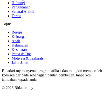
Hubungi
Pengiklanan
Senarai Artikel
Terma
Topik
Resepi
Keluarga
Anak
Kehamilan
Kesihatan
Petua & Tips
Motivasi & Tazkirah
Jalan-Jalan
Bidadari.my menyertai program afiliasi dan mungkin memperoleh
komisen daripada sebahagian pautan pembelian, tanpa kos
tambahan kepada anda.
© 2026 Bidadari.my