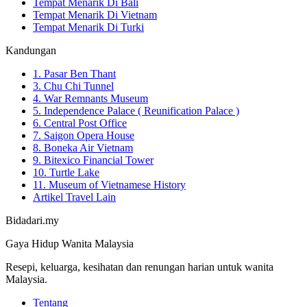
Tempat Menarik Di Bali
Tempat Menarik Di Vietnam
Tempat Menarik Di Turki
Kandungan
1. Pasar Ben Thant
3. Chu Chi Tunnel
4. War Remnants Museum
5. Independence Palace ( Reunification Palace )
6. Central Post Office
7. Saigon Opera House
8. Boneka Air Vietnam
9. Bitexico Financial Tower
10. Turtle Lake
11. Museum of Vietnamese History
Artikel Travel Lain
Bidadari.my
Gaya Hidup Wanita Malaysia
Resepi, keluarga, kesihatan dan renungan harian untuk wanita
Malaysia.
Tentang