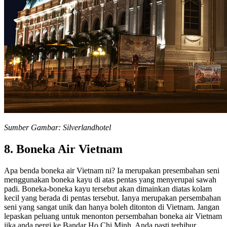
Sumber Gambar: Silverlandhotel
8. Boneka Air Vietnam
Apa benda boneka air Vietnam ni? Ia merupakan presembahan seni
menggunakan boneka kayu di atas pentas yang menyerupai sawah
padi. Boneka-boneka kayu tersebut akan dimainkan diatas kolam
kecil yang berada di pentas tersebut. Ianya merupakan persembahan
seni yang sangat unik dan hanya boleh ditonton di Vietnam. Jangan
lepaskan peluang untuk menonton persembahan boneka air Vietnam
jika anda pergi ke Bandar Ho Chi Minh. Anda pasti terhibur.