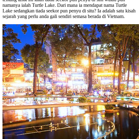
namanya ialah Turtle Lake. Dari mana ia mendapat nama Turtle
Lake sedangkan tiada seekor pun penyu di situ? Ia adalah satu kisah
sejarah yang perlu anda gali sendiri semasa berada di Vietnam.