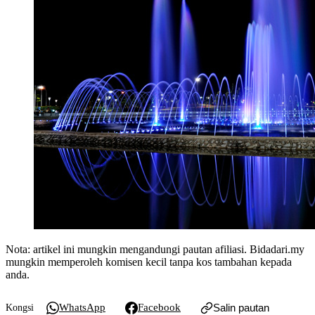
Nota: artikel ini mungkin mengandungi pautan afiliasi. Bidadari.my
mungkin memperoleh komisen kecil tanpa kos tambahan kepada
anda.
WhatsApp
Facebook
Salin pautan
Kongsi