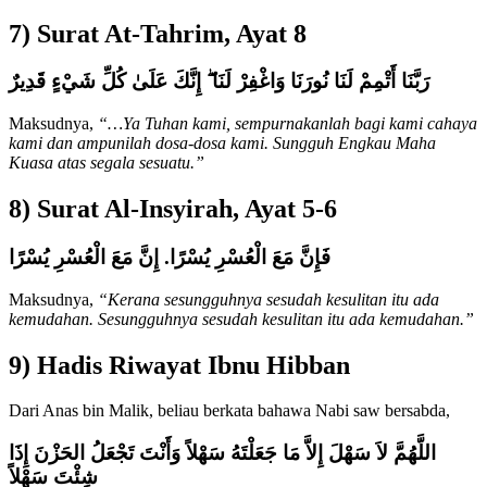
7) Surat At-Tahrim, Ayat 8
رَبَّنَا أَتْمِمْ لَنَا نُورَنَا وَاغْفِرْ لَنَا ۖ إِنَّكَ عَلَىٰ كُلِّ شَيْءٍ قَدِيرٌ
Maksudnya,
“…Ya Tuhan kami, sempurnakanlah bagi kami cahaya
kami dan ampunilah dosa-dosa kami. Sungguh Engkau Maha
Kuasa atas segala sesuatu.”
8) Surat Al-Insyirah, Ayat 5-6
فَإِنَّ مَعَ الْعُسْرِ يُسْرًا. إِنَّ مَعَ الْعُسْرِ يُسْرًا
Maksudnya,
“Kerana sesungguhnya sesudah kesulitan itu ada
kemudahan. Sesungguhnya sesudah kesulitan itu ada kemudahan.”
9)
Hadis Riwayat Ibnu Hibban
Dari Anas bin Malik, beliau berkata bahawa Nabi saw bersabda,
اللَّهُمَّ لاَ سَهْلَ إِلاَّ مَا جَعَلْتَهُ سَهْلاً وَأَنْتَ تَجْعَلُ الحَزْنَ إِذَا
شِئْتَ سَهْلاً