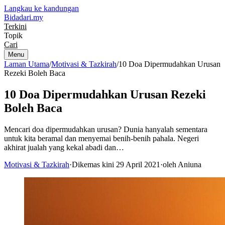
Langkau ke kandungan
Bidadari
.my
Terkini
Topik
Cari
Menu
Laman Utama
/
Motivasi & Tazkirah
/
10 Doa Dipermudahkan Urusan
Rezeki Boleh Baca
10 Doa Dipermudahkan Urusan Rezeki
Boleh Baca
Mencari doa dipermudahkan urusan? Dunia hanyalah sementara
untuk kita beramal dan menyemai benih-benih pahala. Negeri
akhirat jualah yang kekal abadi dan…
Motivasi & Tazkirah
·
Dikemas kini 29 April 2021
·
oleh Aniuna