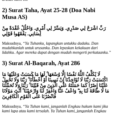
2) Surat Taha, Ayat 25-28 (Doa Nabi
Musa AS)
رَبِّ اشْرَحْ لِي صَدْرِي. وَيَسِّرْ لِي أَمْرِي. وَاحْلُلْ عُقْدَةً مِنْ
لِسَانِي. يَفْقَهُوا قَوْلِي
Maksudnya,
“Ya Tuhanku, lapangkan untukku dadaku. Dan
mudahkanlah untuk urusanku. Dan lepaskan kekakuan dari
lidahku. Agar mereka dapat dengan mudah mengerti perkataanku.”
3) Surat Al-Baqarah, Ayat 286
لَا يُكَلِّفُ اللَّهُ نَفْسًا إِلَّا وُسْعَهَا ۚ لَهَا مَا كَسَبَتْ وَعَلَيْهَا مَا
اكْتَسَبَتْ رَبَّنَا لَا تُؤَاخِذْنَا إِنْ نَسِينَا أَوْ أَخْطَأْنَا ۚ رَبَّنَا وَلَا تَحْمِلْ
عَلَيْنَا إِصْرًا كَمَا حَمَلْتَهُ عَلَى الَّذِينَ مِنْ قَبْلِنَا ۚ رَبَّنَا وَلَا تُحَمِّلْنَا
مَا لَا طَاقَةَ لَنَا بِهِ ۖ وَاعْفُ عَنَّا وَاغْفِرْ لَنَا وَارْحَمْنَا ۚ أَنْتَ مَوْلَانَا
فَانْصُرْنَا عَلَى الْقَوْمِ الْكَافِرِينَ
Maksudnya,
“Ya Tuhan kami, janganlah Engkau hukum kami jika
kami lupa atau kami tersalah. Ya Tuhan kami, janganlah Engkau