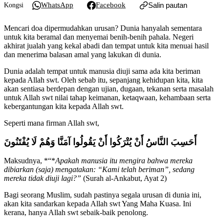
WhatsApp
Facebook
Salin pautan
Kongsi
Mencari doa dipermudahkan urusan? Dunia hanyalah sementara
untuk kita beramal dan menyemai benih-benih pahala. Negeri
akhirat jualah yang kekal abadi dan tempat untuk kita menuai hasil
dan menerima balasan amal yang lakukan di dunia.
Dunia adalah tempat untuk manusia diuji sama ada kita beriman
kepada Allah swt. Oleh sebab itu, sepanjang kehidupan kita, kita
akan sentiasa berdepan dengan ujian, dugaan, tekanan serta masalah
untuk Allah swt nilai tahap keimanan, ketaqwaan, kehambaan serta
kebergantungan kita kepada Allah swt.
Seperti mana firman Allah swt,
أَ
حَسِبَ النَّاسُ أَنْ يُتْرَكُوا أَنْ يَقُولُوا آمَنَّا وَهُمْ لَا يُفْتَنُونَ
Maksudnya, *“*
Apakah manusia itu mengira bahwa mereka
dibiarkan (saja) mengatakan: “Kami telah beriman”, sedang
mereka tidak diuji lagi?”
(Surah al-Ankabut, Ayat 2)
Bagi seorang Muslim, sudah pastinya segala urusan di dunia ini,
akan kita sandarkan kepada Allah swt Yang Maha Kuasa. Ini
kerana, hanya Allah swt sebaik-baik penolong.