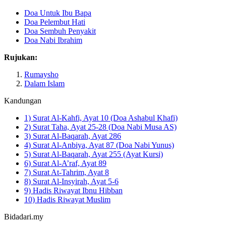
Doa Untuk Ibu Bapa
Doa Pelembut Hati
Doa Sembuh Penyakit
Doa Nabi Ibrahim
Rujukan:
Rumaysho
Dalam Islam
Kandungan
1) Surat Al-Kahfi, Ayat 10 (Doa Ashabul Khafi)
2) Surat Taha, Ayat 25-28 (Doa Nabi Musa AS)
3) Surat Al-Baqarah, Ayat 286
4) Surat Al-Anbiya, Ayat 87 (Doa Nabi Yunus)
5) Surat Al-Baqarah, Ayat 255 (Ayat Kursi)
6) Surat Al-A’raf, Ayat 89
7) Surat At-Tahrim, Ayat 8
8) Surat Al-Insyirah, Ayat 5-6
9) Hadis Riwayat Ibnu Hibban
10) Hadis Riwayat Muslim
Bidadari.my