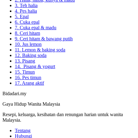
3. Teh halia
4. Pes halia
5. Epal
6. Cuka epal
7. Cuka epal & madu
8. Ceri hitam
9. Ceri hitam & bawang putih
10. Jus lemon
11. Lemon & baking soda
12. Baking soda
13. Pisang
14. Pisang & yogurt
15. Timun
16. Pes timun
17. Arang aktif
Bidadari.my
Gaya Hidup Wanita Malaysia
Resepi, keluarga, kesihatan dan renungan harian untuk wanita
Malaysia.
Tentang
Hubungi