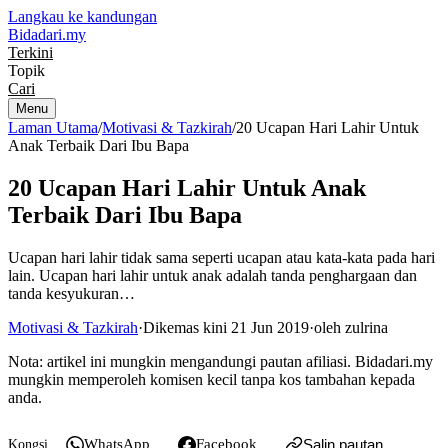
Langkau ke kandungan
Bidadari
.my
Terkini
Topik
Cari
Menu
Laman Utama
/
Motivasi & Tazkirah
/
20 Ucapan Hari Lahir Untuk
Anak Terbaik Dari Ibu Bapa
20 Ucapan Hari Lahir Untuk Anak
Terbaik Dari Ibu Bapa
Ucapan hari lahir tidak sama seperti ucapan atau kata-kata pada hari
lain. Ucapan hari lahir untuk anak adalah tanda penghargaan dan
tanda kesyukuran…
Motivasi & Tazkirah
·
Dikemas kini 21 Jun 2019
·
oleh zulrina
Nota: artikel ini mungkin mengandungi pautan afiliasi. Bidadari.my
mungkin memperoleh komisen kecil tanpa kos tambahan kepada
anda.
WhatsApp
Facebook
Salin pautan
Kongsi