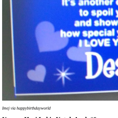
Imej via happybirthdayworld