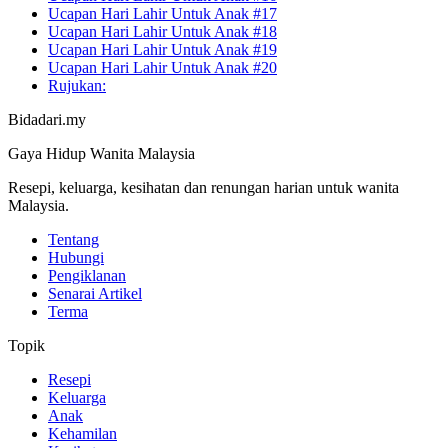
Ucapan Hari Lahir Untuk Anak #17
Ucapan Hari Lahir Untuk Anak #18
Ucapan Hari Lahir Untuk Anak #19
Ucapan Hari Lahir Untuk Anak #20
Rujukan:
Bidadari.my
Gaya Hidup Wanita Malaysia
Resepi, keluarga, kesihatan dan renungan harian untuk wanita
Malaysia.
Tentang
Hubungi
Pengiklanan
Senarai Artikel
Terma
Topik
Resepi
Keluarga
Anak
Kehamilan