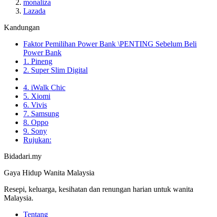
monaliza
Lazada
Kandungan
Faktor Pemilihan Power Bank \PENTING Sebelum Beli
Power Bank
1. Pineng
2. Super Slim Digital
4. iWalk Chic
5. Xiomi
6. Vivis
7. Samsung
8. Oppo
9. Sony
Rujukan:
Bidadari.my
Gaya Hidup Wanita Malaysia
Resepi, keluarga, kesihatan dan renungan harian untuk wanita
Malaysia.
Tentang