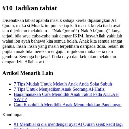
#10 Jadikan tabiat
Disebabkan tabiat apabila masuk sahaja kereta dipasangkan Al-
Quran, maka si Muadz ini pun setiap kali masuk kereta tiada ayat
lain dijeritkan melainkan…”Nak Qoran!! ( Nak Al-Quran)” Ianya
terjadi bila saya cuba-cuba nak dengar IKIM. InsyaAllah yakinlah
wahai ibu ayah bahawa kita semua boleh. Anak kita semua sangat
genius, insan-insan yang masih terpelihara daripada dosa. Selain itu,
pujilah anak bila mereka mengaji. Tunjukkan muka ceria dan
gembira. Semoga berjaya! Tiada daya dan kekuatan melainkan
dengan Izin Allah s.w.t.
Artikel Menarik Lain
7 Tips Mudah Untuk Melatih Anak Anda Solat Subuh
7 Tips Untuk Menjadikan Anak Seorang Al-Hafiz
Bagaimanakah Cara Mendidik Anak Takut Pada ALLAH
SWT ?
Cara Rasulullah Mendidik Anak Menundukkan Pandangan
Kandungan
#1 Membiar si dia mendengar ayat Al Quran sejak kecil lagi