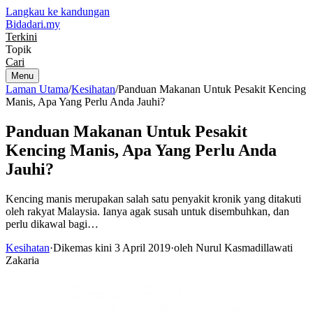
Langkau ke kandungan
Bidadari
.my
Terkini
Topik
Cari
Menu
Laman Utama
/
Kesihatan
/
Panduan Makanan Untuk Pesakit Kencing
Manis, Apa Yang Perlu Anda Jauhi?
Panduan Makanan Untuk Pesakit
Kencing Manis, Apa Yang Perlu Anda
Jauhi?
Kencing manis merupakan salah satu penyakit kronik yang ditakuti
oleh rakyat Malaysia. Ianya agak susah untuk disembuhkan, dan
perlu dikawal bagi…
Kesihatan
·
Dikemas kini 3 April 2019
·
oleh Nurul Kasmadillawati
Zakaria