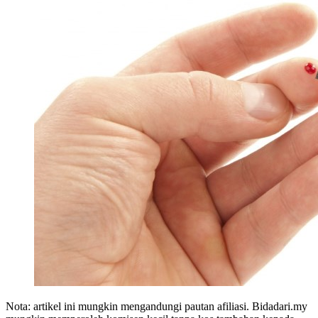
Nota: artikel ini mungkin mengandungi pautan afiliasi. Bidadari.my