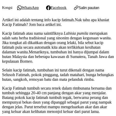
WhatsApp
Facebook
Salin pautan
Kongsi
Artikel ini adalah tentang info kacip fatimah.Nak tahu apa khasiat
Kacip Fatimah? Jom baca artikel ini.
Kacip fatimah atau nama saintifiknya
Labisia pumila
merupakan
salah satu herba tradisional yang sinonim dengan kegunaan wanita.
Jika tongkat ali dikaitkan dengan orang lelaki, bila sebut kacip
fatimah pula secara automatik kita akan terfikirkan kesihatan
dalaman wanita.Menariknya, tumbuhan ini hanya dijumpai dalam
hutan Malaysia dan beberapa kawasan di Sumatera, Tanah Jawa dan
kepulauan Borneo.
Selain kacip fatimah, tumbuhan ini turut dikenali dengan nama
Selusoh Fatimah, pokok pinggang, tadah matahari, bunga belungkas
hutan, sangkoh, remoyan batu dan mata pelanduk rimba.
Kacip Fatimah tumbuh secara renek dalam rimbunana bersama dan
tumbuh sehingga 20-40 cm panjang dengan akar yang menjalar.
Batang pokok kacip fatimah tumbuh tegak, berwarna perang dan
mempunyai bekas daun yang dipanggil sebagai parut yang nampak
dengan jelas. Parut tersebut mampu mengeluarkan akar dan akar
yang keluar akan kelihatan menonjol keluar dari parut lama.