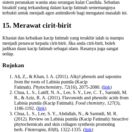
sistem peranakan wanita atau serangan kulat Candida. Sebatian
bioaktif yang terkandung dalam kacip fatimah sememangnya
terbukti untuk menjadi agen antimikrob bagi mengatasi masalah ini.
15. Merawat cirit-birit
Khasiat dan kebaikan kacip fatimah yang terakhir ialah ia mampu
menjadi penawar kepada cirit-birit. Jika anda cirit-birit, boleh
jadikan daun kacip fatimah sebagai ulam. Rasanya juga sangat
sedap.
Rujukan
Ali, Z., & Khan, I. A. (2011). Alkyl phenols and saponins
from the roots of Labisia pumila (Kacip
Fatimah).
Phytochemistry
,
72
(16), 2075-2080. (
link
)
Chua, L. S., Latiff, N. A., Lee, S. Y., Lee, C. T., Sarmidi, M.
R., & Aziz, R. A. (2011). Flavonoids and phenolic acids from
Labisia pumila (Kacip Fatimah).
Food chemistry
,
127
(3),
1186-1192. (
link
)
Chua, L. S., Lee, S. Y., Abdullah, N., & Sarmidi, M. R.
(2012). Review on Labisia pumila (Kacip Fatimah): bioactive
phytochemicals and skin collagen synthesis promoting
herb.
Fitoterapia
,
83
(8), 1322-1335. (
link
)