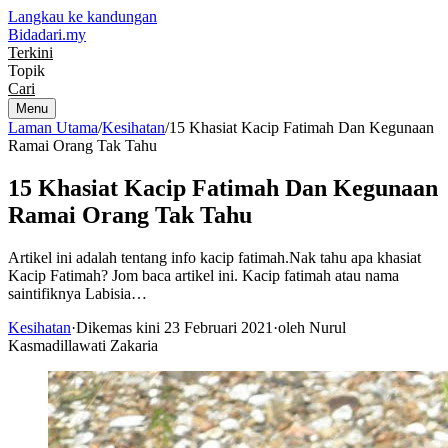
Langkau ke kandungan
Bidadari
.my
Terkini
Topik
Cari
Menu
Laman Utama
/
Kesihatan
/
15 Khasiat Kacip Fatimah Dan Kegunaan
Ramai Orang Tak Tahu
15 Khasiat Kacip Fatimah Dan Kegunaan
Ramai Orang Tak Tahu
Artikel ini adalah tentang info kacip fatimah.Nak tahu apa khasiat
Kacip Fatimah? Jom baca artikel ini. Kacip fatimah atau nama
saintifiknya Labisia…
Kesihatan
·
Dikemas kini 23 Februari 2021
·
oleh Nurul
Kasmadillawati Zakaria