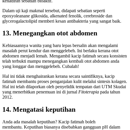
kehadiran sebatian bioaktif.
Dalam uji kaji makmal tersebut, didapati sebatian seperti
epoxyoleanane glikosida, alkenated fenolik, cerebroside dan
glycerogalactolipid memberi kesan antibakteria yang sangat baik.
13. Menegangkan otot abdomen
Kebiasaannya wanita yang baru lepas bersalin akan mengalami
masalah perut kendur dan menggelebeh. Ini berlaku kerana otot
abdomen menjadi lemah. Mengambil kacip fatimah secara konsisten
telah terbukti mampu menegangkan kembali otot abdomen anda
yang longgar dan menggelebeh. Cubalah!
Hal ini tidak menghairankan kerana secara saintifiknya, kacip
fatimah membantu proses penganjalan kulit melalui sintesis kolagen.
Hal ini telah dilaporkan oleh penyelidik tempatan dari UTM Skudai
yang menerbitkan penemuan ini di jurnal
Fitoterapia
pada tahun
2012.
14. Mengatasi keputihan
Anda ada masalah keputihan? Kacip fatimah boleh
membantu. Keputihan biasanya disebabkan gangguan pH dalam