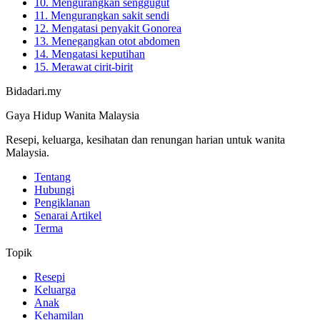
10. Mengurangkan senggugut
11. Mengurangkan sakit sendi
12. Mengatasi penyakit Gonorea
13. Menegangkan otot abdomen
14. Mengatasi keputihan
15. Merawat cirit-birit
Bidadari.my
Gaya Hidup Wanita Malaysia
Resepi, keluarga, kesihatan dan renungan harian untuk wanita
Malaysia.
Tentang
Hubungi
Pengiklanan
Senarai Artikel
Terma
Topik
Resepi
Keluarga
Anak
Kehamilan