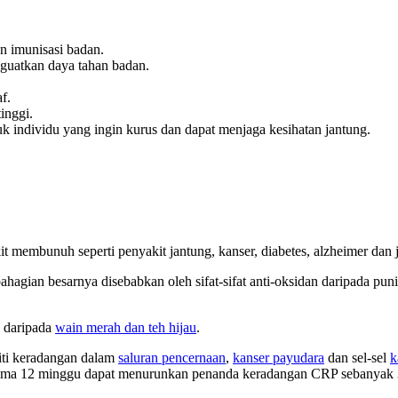
n imunisasi badan.
uatkan daya tahan badan.
f.
inggi.
uk individu yang ingin kurus dan dapat menjaga kesihatan jantung.
 membunuh seperti penyakit jantung, kanser, diabetes, alzheimer dan j
hagian besarnya disebabkan oleh sifat-sifat anti-oksidan daripada pun
k daripada
wain merah dan teh hijau
.
iti keradangan dalam
saluran pencernaan
,
kanser payudara
dan sel-sel
k
selama 12 minggu dapat menurunkan penanda keradangan CRP sebanyak 