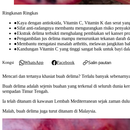
Ringkasan Ringkas
●
Kaya dengan antioksida, Vitamin C, Vitamin K dan serat yang 
●
Sifat anti-radangnya membantu mengurangkan risiko penyakit 
●
Ekstrak delima terbukti menghalang pembiakan sel kanser pros
●
Pengambilan jus delima mampu menurunkan tekanan darah dan
●
Membantu mengatasi masalah arthritis, melawan jangkitan ba
●
Kandungan Vitamin C yang tinggi sangat baik untuk bayi da
WhatsApp
Facebook
Salin pautan
Kongsi
Mencari dan tertanya khasiat buah delima? Terlalu banyak sebenarnya 
Buah delima adalah sejenis buahan yang terkenal di seluruh dunia ke
sempadan Timur Tengah.
Ia telah ditanam di kawasan Lembah Mediterranean sejak zaman dulu l
Malah, buah delima juga turut ditanam di Malaysia.