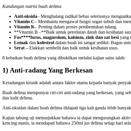
Kandungan nutrisi buah delima
Anti-oksida
– Menghalang radikal bebas seterusnya menguatka
Vitamin C
– Membantu mengawal fungsi organ tubuh dan meng
Vitamin K
- Penting dalam proses pembentukan tulang.
**Vitamin B –**Baik untuk peredaran darah dan kesihatan sara
Fos****forus, magnesium, kalsium, zink dan zat besi
yang t
Lemak
dan
kolestrol
dalam buah ini sangat sedikit. Bagus unt
Serat –
Elakkan sembelit dan baik untuk kesihatan usus.
8 kebaikan buah delima yang dibuktikan melalui kajian sains ialah:
1) Anti-radang Yang Berkesan
Keradangan kronik adalah antara faktor utama kepada banyak penyakit
Buah delima mempunyai ciri-ciri anti-radang yang berkesan, yang seba
dan kulit delima.
Anti-oksidan dalam buah delima didapati tiga kali ganda lebih banya
Kajian tabung uji menunjukkan bahawa ia dapat mengurangkan aktiv
kencing manis, ia mendapati bahawa 250ml jus delima setiap hari 