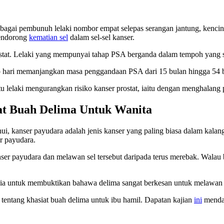
n sebagai pembunuh lelaki nombor empat selepas serangan jantung, ken
mendorong
kematian sel
dalam sel-sel kanser.
rostat. Lelaki yang mempunyai tahap PSA berganda dalam tempoh yang 
ap hari memanjangkan masa penggandaan PSA dari 15 bulan hingga 54 
lelaki mengurangkan risiko kanser prostat, iaitu dengan menghalang
at Buah Delima Untuk Wanita
hui, kanser payudara adalah jenis kanser yang paling biasa dalam kal
r payudara.
anser payudara dan melawan sel tersebut daripada terus merebak. Wala
usia untuk membuktikan bahawa delima sangat berkesan untuk melawan 
y tentang khasiat buah delima untuk ibu hamil. Dapatan kajian
ini
menda