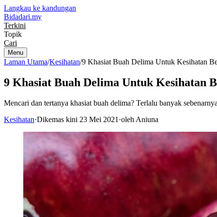
Langkau ke kandungan
Bidadari
.my
Terkini
Topik
Cari
Menu
Laman Utama
/
Kesihatan
/
9 Khasiat Buah Delima Untuk Kesihatan B
9 Khasiat Buah Delima Untuk Kesihatan 
Mencari dan tertanya khasiat buah delima? Terlalu banyak sebenarnya
Kesihatan
·
Dikemas kini 23 Mei 2021
·
oleh Aniuna