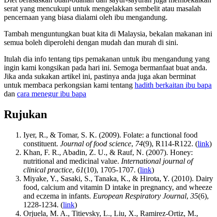
serat yang mencukupi untuk mengelakkan sembelit atau masalah
pencernaan yang biasa dialami oleh ibu mengandung.
Tambah menguntungkan buat kita di Malaysia, bekalan makanan ini
semua boleh diperolehi dengan mudah dan murah di sini.
Itulah dia info tentang tips pemakanan untuk ibu mengandung yang
ingin kami kongsikan pada hari ini. Semoga bermanfaat buat anda.
Jika anda sukakan artikel ini, pastinya anda juga akan berminat
untuk membaca perkongsian kami tentang
hadith berkaitan ibu bapa
dan
cara menegur ibu bapa
Rujukan
Iyer, R., & Tomar, S. K. (2009). Folate: a functional food
constituent.
Journal of food science
,
74
(9), R114-R122. (
link
)
Khan, F. R., Abadin, Z. U., & Rauf, N. (2007). Honey:
nutritional and medicinal value.
International journal of
clinical practice
,
61
(10), 1705-1707. (
link
)
Miyake, Y., Sasaki, S., Tanaka, K., & Hirota, Y. (2010). Dairy
food, calcium and vitamin D intake in pregnancy, and wheeze
and eczema in infants.
European Respiratory Journal
,
35
(6),
1228-1234. (
link
)
Orjuela, M. A., Titievsky, L., Liu, X., Ramirez-Ortiz, M.,