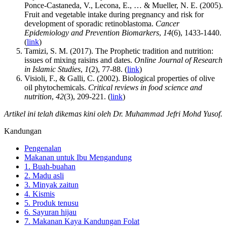
Ponce-Castaneda, V., Lecona, E., … & Mueller, N. E. (2005).
Fruit and vegetable intake during pregnancy and risk for
development of sporadic retinoblastoma.
Cancer
Epidemiology and Prevention Biomarkers
,
14
(6), 1433-1440.
(
link
)
Tamizi, S. M. (2017). The Prophetic tradition and nutrition:
issues of mixing raisins and dates.
Online Journal of Research
in Islamic Studies
,
1
(2), 77-88. (
link
)
Visioli, F., & Galli, C. (2002). Biological properties of olive
oil phytochemicals.
Critical reviews in food science and
nutrition
,
42
(3), 209-221. (
link
)
Artikel ini telah dikemas kini oleh Dr. Muhammad Jefri Mohd Yusof.
Kandungan
Pengenalan
Makanan untuk Ibu Mengandung
1. Buah-buahan
2. Madu asli
3. Minyak zaitun
4. Kismis
5. Produk tenusu
6. Sayuran hijau
7. Makanan Kaya Kandungan Folat