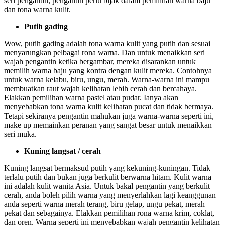
seri pengantin, pengantin perlu bijak dalam pemilihan warna baju
dan tona warna kulit.
Putih gading
Wow, putih gading adalah tona warna kulit yang putih dan sesuai
menyarungkan pelbagai rona warna. Dan untuk menaikkan seri
wajah pengantin ketika bergambar, mereka disarankan untuk
memilih warna baju yang kontra dengan kulit mereka. Contohnya
untuk warna kelabu, biru, ungu, merah. Warna-warna ini mampu
membuatkan raut wajah kelihatan lebih cerah dan bercahaya.
Elakkan pemilihan warna pastel atau pudar. Ianya akan
menyebabkan tona warna kulit kelihatan pucat dan tidak bermaya.
Tetapi sekiranya pengantin mahukan juga warna-warna seperti ini,
make up memainkan peranan yang sangat besar untuk menaikkan
seri muka.
Kuning langsat / cerah
Kuning langsat bermaksud putih yang kekuning-kuningan. Tidak
terlalu putih dan bukan juga berkulit berwarna hitam. Kulit warna
ini adalah kulit wanita Asia. Untuk bakal pengantin yang berkulit
cerah, anda boleh pilih warna yang menyerlahkan lagi keanggunan
anda seperti warna merah terang, biru gelap, ungu pekat, merah
pekat dan sebagainya. Elakkan pemilihan rona warna krim, coklat,
dan oren. Warna seperti ini menyebabkan wajah pengantin kelihatan