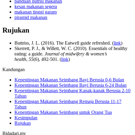
panduan nutrisi makanan
kesan makanan segera
makanan tinggi garam
piramid makanan
Rujukan
Buttriss, J. L. (2016). The Eatwell guide refreshed. (
link
)
Skerrett, P. J., & Willett, W. C. (2010). Essentials of healthy
eating: a guide.
Journal of midwifery & women’s
health
,
55
(6), 492-501. (
link
)
Kandungan
Kepentingan Makanan Seimbang Bayi Berusia 0-6 Bulan
Kepentingan Makanan Seimbang Bayi Berusia 6-24 Bulan
Kepentingan Makanan Seimbang Kanak-kanak Berusia 2-10
Tahun
Kepentingan Makanan Seimbang Remaja Berusia 11-17
Tahun
Kepentingan Makanan Seimbang untuk Orang Tua
Kesimpulan
Rujukan
Bidadari.my