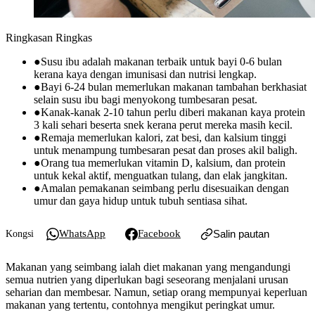
Ringkasan Ringkas
●
Susu ibu adalah makanan terbaik untuk bayi 0-6 bulan
kerana kaya dengan imunisasi dan nutrisi lengkap.
●
Bayi 6-24 bulan memerlukan makanan tambahan berkhasiat
selain susu ibu bagi menyokong tumbesaran pesat.
●
Kanak-kanak 2-10 tahun perlu diberi makanan kaya protein
3 kali sehari beserta snek kerana perut mereka masih kecil.
●
Remaja memerlukan kalori, zat besi, dan kalsium tinggi
untuk menampung tumbesaran pesat dan proses akil baligh.
●
Orang tua memerlukan vitamin D, kalsium, dan protein
untuk kekal aktif, menguatkan tulang, dan elak jangkitan.
●
Amalan pemakanan seimbang perlu disesuaikan dengan
umur dan gaya hidup untuk tubuh sentiasa sihat.
WhatsApp
Facebook
Salin pautan
Kongsi
Makanan yang seimbang ialah diet makanan yang mengandungi
semua nutrien yang diperlukan bagi seseorang menjalani urusan
seharian dan membesar. Namun, setiap orang mempunyai keperluan
makanan yang tertentu, contohnya mengikut peringkat umur.