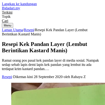
Langkau ke kandungan
Bidadari
.my
Terkini
Topik
Cari
Menu
Laman Utama
/
Resepi
/
Resepi Kek Pandan Layer (Lembut
Berintikan Kastard Manis)
Resepi Kek Pandan Layer (Lembut
Berintikan Kastard Manis)
Ramai orang pos pasal kek pandan layer di media sosial. Nampak
sedap sebab lapis demi lapis kek pandan yang lembut itu ada
terdapat krim kastard pandan.…
Resepi
·
Dikemas kini 28 September 2020
·
oleh Rahayu Z