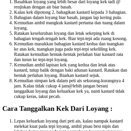
Basahkan loyang yang lebih besar dari loyang kek tadi @
renjiskan dengan air biar basah.
Kalau kek dipotong 2, bahagikan kastard kepada 3 bahagian.
Bahagian dalam loyang biar basah, jangan lap kering pula.
Kemudian ambil mangkuk kastard pertama dan tuang dalam
loyang.
Ratakan keseluruhan loyang dan letak sekeping kek di
bahagian tengah-tengah kek. Biar tepi-tepi ada ruang kosong.
Kemudian masukkan bahagian kastard kedua dan tuangkan
ke atas kek, tuangkan juga pada tepi-tepi sekeliling kek.
Ratakan kemudian hentak-hentak perlahan biar kastard rata
dan turun ke tepi-tepi loyang.
Kemudian ambil lapisan kek yang kedua dan letak atas
kastard, tutup balik dengan baki adunan kastard. Ratakan dan
hentak perlahan loyang. Biarkan kastard sejuk.
Kemudian simpan kek dalam peti ais sekurang-kurangnya 4
jam. Kalau tidak cukup 4 jam@lebih jangan berani
tanggalkan loyang dan keluarkan kek ya, nanti kastard tidak
cukup keras, takut pecah.
Cara Tanggalkan Kek Dari Loyang :
Lepas keluarkan loyang dari peti ais, kalau nampak kastard
melekat kuat pada tepi loyang, ambil pisau besi nipis dan