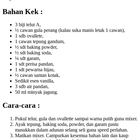
Bahan Kek :
3 biji telur A,
½ cawan gula perang (kalau suka manis letak 1 cawan),
1 sdb ovallete,
1 cawan tepung gandum,
½ sdt baking powder,
½ sdt baking soda,
¼ sdt garam,
1 sdt perisa pandan,
1 sdt pewarna hijau,
½ cawan santan kotak,
Sedikit esen vanilla,
3 sdb air pandan,
50 ml minyak jagung.
Cara-cara :
Pukul telur, gula dan ovallette sampai warna putih guna mixer.
Ayak tepung, baking soda, powder, dan garam pastu
masukkan dalam adunan selang seli guna speed perlahan.
Matikan mixer. Campurkan kesemua bahan lain dan kaup