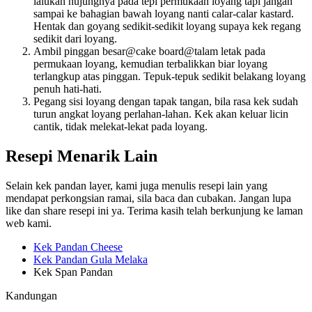
lalukan hujungnya pada tepi permukaan loyang tapi jangan
sampai ke bahagian bawah loyang nanti calar-calar kastard.
Hentak dan goyang sedikit-sedikit loyang supaya kek regang
sedikit dari loyang.
Ambil pinggan besar@cake board@talam letak pada
permukaan loyang, kemudian terbalikkan biar loyang
terlangkup atas pinggan. Tepuk-tepuk sedikit belakang loyang
penuh hati-hati.
Pegang sisi loyang dengan tapak tangan, bila rasa kek sudah
turun angkat loyang perlahan-lahan. Kek akan keluar licin
cantik, tidak melekat-lekat pada loyang.
Resepi Menarik Lain
Selain kek pandan layer, kami juga menulis resepi lain yang
mendapat perkongsian ramai, sila baca dan cubakan. Jangan lupa
like dan share resepi ini ya. Terima kasih telah berkunjung ke laman
web kami.
Kek Pandan Cheese
Kek Pandan Gula Melaka
Kek Span Pandan
Kandungan