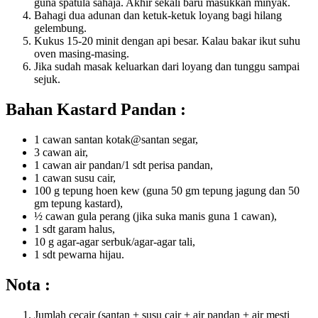
guna spatula sahaja. Akhir sekali baru masukkan minyak.
Bahagi dua adunan dan ketuk-ketuk loyang bagi hilang
gelembung.
Kukus 15-20 minit dengan api besar. Kalau bakar ikut suhu
oven masing-masing.
Jika sudah masak keluarkan dari loyang dan tunggu sampai
sejuk.
Bahan Kastard Pandan :
1 cawan santan kotak@santan segar,
3 cawan air,
1 cawan air pandan/1 sdt perisa pandan,
1 cawan susu cair,
100 g tepung hoen kew (guna 50 gm tepung jagung dan 50
gm tepung kastard),
½ cawan gula perang (jika suka manis guna 1 cawan),
1 sdt garam halus,
10 g agar-agar serbuk/agar-agar tali,
1 sdt pewarna hijau.
Nota :
Jumlah cecair (santan + susu cair + air pandan + air mesti