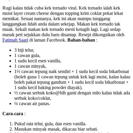
Rugi kalau tidak cuba kek tornado viral. Kek tornado ialah kek
moist layer cream cheese dengan topping krim coklat pekat lekat
memikat. Sesuai namanya, kek ini akan mampu tunggang
langgangkan lidah anda dalam sekejap. Makan kek tornado tak
muak. Sekali makan kek tornado mesti ketagih lagi. Lagi sedap
masuk peti sejukkan dulu baru disantap. Resepi dikongsikan oleh
Fatimah Saari
di laman Facebook.
Bahan-bahan
:
3 biji telur,
1 cawan gula,
1 sudu kecil esen vanilla,
1 cawan minyak,
1½ cawan tepung naik sendiri + 1 sudu kecil soda bikarbonat
(boleh guna 1 cawan tepung untuk kek lagi moist, kalau kalau
boleh pakai tepung gandum + 1 sudu kecil soda bikarbonat +
1 sudu kecil baking powder diayak).
½ cawan serbuk koko@blh ganti dengan milo kalau tidak ada
serbuk koko/coklat,
¼ cawan air panas.
Cara-cara
:
Pukul rata telur, gula, dan esen vanilla.
Masukan minyak masak, dikacau biar sebati.