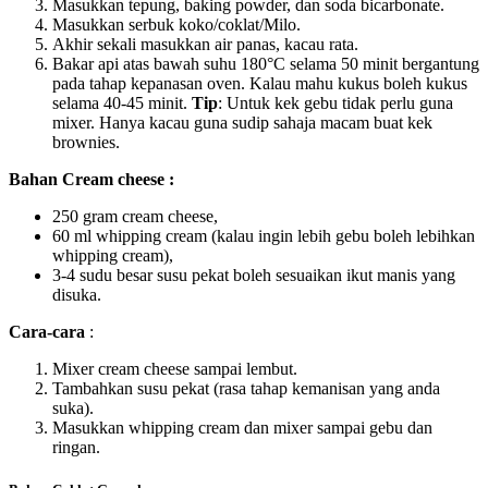
Masukkan tepung, baking powder, dan soda bicarbonate.
Masukkan serbuk koko/coklat/Milo.
Akhir sekali masukkan air panas, kacau rata.
Bakar api atas bawah suhu 180°C selama 50 minit bergantung
pada tahap kepanasan oven. Kalau mahu kukus boleh kukus
selama 40-45 minit.
Tip
: Untuk kek gebu tidak perlu guna
mixer. Hanya kacau guna sudip sahaja macam buat kek
brownies.
Bahan
Cream cheese :
250 gram cream cheese,
60 ml whipping cream (kalau ingin lebih gebu boleh lebihkan
whipping cream),
3-4 sudu besar susu pekat boleh sesuaikan ikut manis yang
disuka.
Cara-cara
:
Mixer cream cheese sampai lembut.
Tambahkan susu pekat (rasa tahap kemanisan yang anda
suka).
Masukkan whipping cream dan mixer sampai gebu dan
ringan.