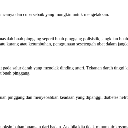
puncanya dan cuba sebaik yang mungkin untuk mengelakkan:
asalah buah pinggang seperti buah pinggang polisistik, jangkitan bua
atu karang atau ketumbuhan, penggunaan sesetengah ubat dalam jangka
t pada salur darah yang menolak dinding arteri. Tekanan darah tinggi 
t buah pinggang.
buah pinggang dan menyebabkan keadaan yang dipanggil diabetes nef
htoksin bahan buangan dari badan. Apabila kita tidak minum air koso