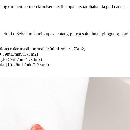
y mungkin memperoleh komisen kecil tanpa kos tambahan kepada anda.
di dunia. Sebelum kami kupas tentang punca sakit buah pinggang, jom 
n glomerular masih normal (>90mL/min/1.73m2)
(60-89mL/min/1.73m2)
ar(30-59ml/min/1.73m2)
rular(15-29mL/min/1.73m2)