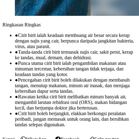
Ringkasan Ringkas
●
Cirit birit ialah keadaan membuang air besar secara kerap
dengan najis yang cair, berpunca daripada jangkitan bakteria,
virus, atau parasit.
●
Tanda-tanda cirit birit termasuk najis cair, sakit perut, kerap
ke tandas, mual, demam, dan dehidrasi.
●
Punca utama cirit birit ialah pengambilan makanan atau
minuman tercemar, kebersihan tangan tidak terjaga, dan
keadaan tandas yang kotor.
●
Pencegahan cirit birit boleh dilakukan dengan membasuh
tangan, menutup makanan, minum air masak, dan menjaga
kebersihan dapur serta tandas.
●
Rawatan ketika cirit birit melibatkan minum banyak air,
mengambil larutan rehidrasi oral (ORS), makan hidangan
kecil, dan berjumpa doktor jika berterusan.
●
Cirit birit boleh berjangkit, elakkan berkongsi peralatan
peribadi, jangan memasak untuk orang lain, dan bersihkan
tandas selepas digunakan.