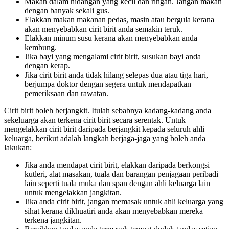
Makan dalam hidangan yang kecil dan ringan. Jangan makan
dengan banyak sekali gus.
Elakkan makan makanan pedas, masin atau bergula kerana
akan menyebabkan cirit birit anda semakin teruk.
Elakkan minum susu kerana akan menyebabkan anda
kembung.
Jika bayi yang mengalami cirit birit, susukan bayi anda
dengan kerap.
Jika cirit birit anda tidak hilang selepas dua atau tiga hari,
berjumpa doktor dengan segera untuk mendapatkan
pemeriksaan dan rawatan.
Cirit birit boleh berjangkit. Itulah sebabnya kadang-kadang anda
sekeluarga akan terkena cirit birit secara serentak. Untuk
mengelakkan cirit birit daripada berjangkit kepada seluruh ahli
keluarga, berikut adalah langkah berjaga-jaga yang boleh anda
lakukan:
Jika anda mendapat cirit birit, elakkan daripada berkongsi
kutleri, alat masakan, tuala dan barangan penjagaan peribadi
lain seperti tuala muka dan span dengan ahli keluarga lain
untuk mengelakkan jangkitan.
Jika anda cirit birit, jangan memasak untuk ahli keluarga yang
sihat kerana dikhuatiri anda akan menyebabkan mereka
terkena jangkitan.