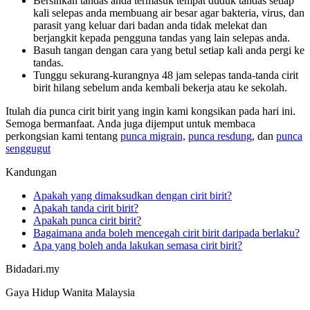
Bersihkan tandas anda termasuk tempat duduk tandas setiap
kali selepas anda membuang air besar agar bakteria, virus, dan
parasit yang keluar dari badan anda tidak melekat dan
berjangkit kepada pengguna tandas yang lain selepas anda.
Basuh tangan dengan cara yang betul setiap kali anda pergi ke
tandas.
Tunggu sekurang-kurangnya 48 jam selepas tanda-tanda cirit
birit hilang sebelum anda kembali bekerja atau ke sekolah.
Itulah dia punca cirit birit yang ingin kami kongsikan pada hari ini.
Semoga bermanfaat. Anda juga dijemput untuk membaca
perkongsian kami tentang
punca migrain,
punca resdung
, dan
punca
senggugut
Kandungan
Apakah yang dimaksudkan dengan cirit birit?
Apakah tanda cirit birit?
Apakah punca cirit birit?
Bagaimana anda boleh mencegah cirit birit daripada berlaku?
Apa yang boleh anda lakukan semasa cirit birit?
Bidadari.my
Gaya Hidup Wanita Malaysia