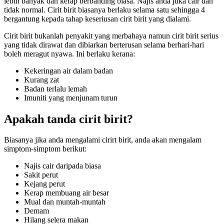
lebih banyak dan kerap berbanding biasa. Najis anda juka cair dan
tidak normal. Cirit birit biasanya berlaku selama satu sehingga 4
bergantung kepada tahap keseriusan cirit birit yang dialami.
Cirit birit bukanlah penyakit yang merbahaya namun cirit birit serius
yang tidak dirawat dan dibiarkan berterusan selama berhari-hari
boleh meragut nyawa. Ini berlaku kerana:
Kekeringan air dalam badan
Kurang zat
Badan terlalu lemah
Imuniti yang menjunam turun
Apakah tanda cirit birit?
Biasanya jika anda mengalami cirirt birit, anda akan mengalam
simptom-simptom berikut:
Najis cair daripada biasa
Sakit perut
Kejang perut
Kerap membuang air besar
Mual dan muntah-muntah
Demam
Hilang selera makan