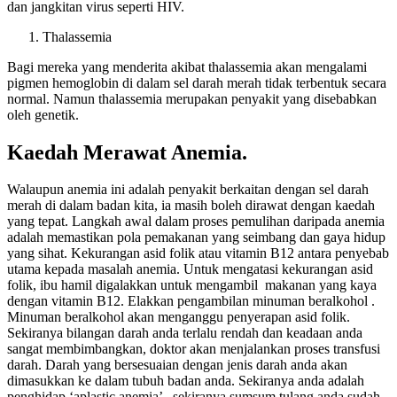
dan jangkitan virus seperti HIV.
Thalassemia
Bagi mereka yang menderita akibat thalassemia akan mengalami
pigmen hemoglobin di dalam sel darah merah tidak terbentuk secara
normal. Namun thalassemia merupakan penyakit yang disebabkan
oleh genetik.
Kaedah Merawat Anemia.
Walaupun anemia ini adalah penyakit berkaitan dengan sel darah
merah di dalam badan kita, ia masih boleh dirawat dengan kaedah
yang tepat. Langkah awal dalam proses pemulihan daripada anemia
adalah memastikan pola pemakanan yang seimbang dan gaya hidup
yang sihat. Kekurangan asid folik atau vitamin B12 antara penyebab
utama kepada masalah anemia. Untuk mengatasi kekurangan asid
folik, ibu hamil digalakkan untuk mengambil makanan yang kaya
dengan vitamin B12. Elakkan pengambilan minuman beralkohol .
Minuman beralkohol akan menganggu penyerapan asid folik.
Sekiranya bilangan darah anda terlalu rendah dan keadaan anda
sangat membimbangkan, doktor akan menjalankan proses transfusi
darah. Darah yang bersesuaian dengan jenis darah anda akan
dimasukkan ke dalam tubuh badan anda. Sekiranya anda adalah
penghidap ‘aplastic anemia’ , sekiranya sumsum tulang anda sudah