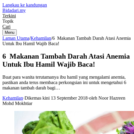
Langkau ke kandungan
Bidadari
.my
Terkini
Topik
Cari
Menu
Laman Utama
/
Kehamilan
/
6 Makanan Tambah Darah Atasi Anemia
Untuk Ibu Hamil Wajib Baca!
6 Makanan Tambah Darah Atasi Anemia
Untuk Ibu Hamil Wajib Baca!
Buat para wanita terutamanya ibu hamil yang mengalami anemia,
pastikan anda terus membaca perkongsian ini untuk mengetahui 6
makanan tambah darah bagi…
Kehamilan
·
Dikemas kini 13 September 2018
·
oleh Noor Hazreen
Mohd Mokhtiar