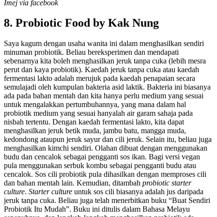
Imej via facebook
8. Probiotic Food by Kak Nung
Saya kagum dengan usaha wanita ini dalam menghasilkan sendiri
minuman probiotik. Beliau bereksperimen dan mendapati
sebenarnya kita boleh menghasilkan jeruk tanpa cuka (lebih mesra
perut dan kaya probiotik). Kaedah jeruk tanpa cuka atau kaedah
fermentasi lakto adalah merujuk pada kaedah penapaian secara
semulajadi oleh kumpulan bakteria asid laktik. Bakteria ini biasanya
ada pada bahan mentah dan kita hanya perlu medium yang sesuai
untuk mengalakkan pertumbuhannya, yang mana dalam hal
probiotik medium yang sesuai hanyalah air garam sahaja pada
nisbah tertentu. Dengan kaedah fermentasi lakto, kita dapat
menghasilkan jeruk betik muda, jambu batu, mangga muda,
kedondong ataupun jeruk sayur dan cili jeruk. Selain itu, beliau juga
menghasilkan kimchi sendiri. Olahan dibuat dengan menggunakan
budu dan cencalok sebagai pengganti sos ikan. Bagi versi vegan
pula menggunakan serbuk kombu sebagai pengganti budu atau
cencalok. Sos cili probiotik pula dihasilkan dengan memproses cili
dan bahan mentah lain. Kemudian, ditambah
probiotic starter
culture
.
Starter culture
untuk sos cili biasanya adalah jus daripada
jeruk tanpa cuka. Beliau juga telah menerbitkan buku “Buat Sendiri
Probiotik Itu Mudah”. Buku ini ditulis dalam Bahasa Melayu