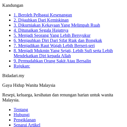
Kandungan
1. Beroleh Pelbagai Kesenangan
2. Dijauhkan Dari Kemiskinan
3. Dikurniakan Kekayaan Yang Melimpah Ruah
4. Ditunaikan Segala Hajatnya
5. Menjadi Seorang Yang Lebih Bersyukur
6. Menjauhkan Diri Dari Sifat Riak dan Bongkak
7. Menjadikan Raut Wajah Lebih Berseri-seri
8. Menjadi Mukmin Yang Sejati, Lebih Sufi serta Lebih
Mendekatkan Diri kepada Allah
9. Permudahkan Orang Sakit Atau Bersalin
Rujukan:
Bidadari.my
Gaya Hidup Wanita Malaysia
Resepi, keluarga, kesihatan dan renungan harian untuk wanita
Malaysia.
Tentang
Hubungi
Pengiklanan
Senarai Artikel