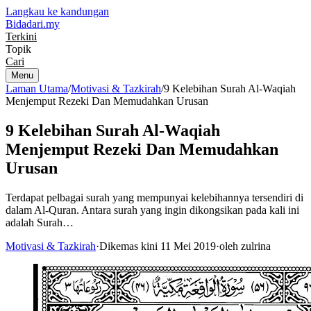
Langkau ke kandungan
Bidadari
.my
Terkini
Topik
Cari
Menu
Laman Utama
/
Motivasi & Tazkirah
/
9 Kelebihan Surah Al-Waqiah
Menjemput Rezeki Dan Memudahkan Urusan
9 Kelebihan Surah Al-Waqiah
Menjemput Rezeki Dan Memudahkan
Urusan
Terdapat pelbagai surah yang mempunyai kelebihannya tersendiri di
dalam Al-Quran. Antara surah yang ingin dikongsikan pada kali ini
adalah Surah…
Motivasi & Tazkirah
·
Dikemas kini 11 Mei 2019
·
oleh zulrina