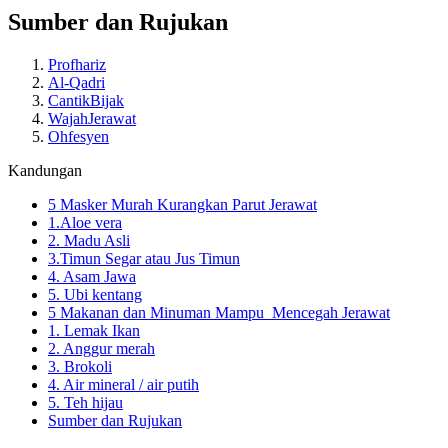
Sumber dan Rujukan
Profhariz
Al-Qadri
CantikBijak
WajahJerawat
Ohfesyen
Kandungan
5 Masker Murah Kurangkan Parut Jerawat
1.Aloe vera
2. Madu Asli
3.Timun Segar atau Jus Timun
4. Asam Jawa
5. Ubi kentang
5 Makanan dan Minuman Mampu Mencegah Jerawat
1. Lemak Ikan
2. Anggur merah
3. Brokoli
4. Air mineral / air putih
5. Teh hijau
Sumber dan Rujukan