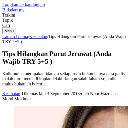
Langkau ke kandungan
Bidadari
.my
Terkini
Topik
Cari
Menu
Laman Utama
/
Kesihatan
/
Tips Hilangkan Parut Jerawat (Anda Wajib
TRY 5+5 )
Tips Hilangkan Parut Jerawat (Anda
Wajib TRY 5+5 )
Kulit mulus merupakan idaman setiap insan bukan hanya para gadis
malah turut menjadi impian lelaki. Jangan salah faham ye, kulit
mulus bukanlah bererti…
Kesihatan
·
Dikemas kini 3 September 2018
·
oleh Noor Hazreen
Mohd Mokhtiar