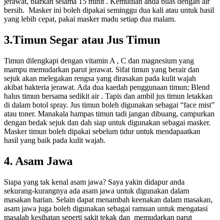
jerawat, biarkan selama 15 minit . Kemudian anda bilas dengan air
bersih. Masker ini boleh dipakai seminggu dua kali atau untuk hasil
yang lebih cepat, pakai masker madu setiap dua malam.
3.Timun Segar atau Jus Timun
Timun dilengkapi dengan vitamin A , C dan magnesium yang
mampu memudarkan parut jerawat. Sifat timun yang berair dan
sejuk akan melegakan rengsa yang dirasakan pada kulit wajah
akibat bakteria jerawat. Ada dua kaedah penggunaan timun; Blend
halus timun bersama sedikit air . Tapis dan ambil jus timun letakkan
di dalam botol spray. Jus timun boleh digunakan sebagai “face mist”
atau toner. Manakala hampas timun tadi jangan dibuang, campurkan
dengan bedak sejuk dan dah siap untuk digunakan sebagai masker.
Masker timun boleh dipakai sebelum tidur untuk mendapaatkan
hasil yang baik pada kulit wajah.
4. Asam Jawa
Siapa yang tak kenal asam jawa? Saya yakin didapur anda
sekurang-kurangnya ada asam jawa untuk digunakan dalam
masakan harian. Selain dapat menambah keenakan dalam masakan,
asam jawa juga boleh digunakan sebagai ramuan untuk mengatasi
masalah kesihatan seperti sakit tekak dan memudarkan parut