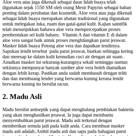
Aloe vera atau juga dikenali sebagai daun lidah buaya telah
digunakan sejak 1550 SM oleh orang Mesir Papyrus sebagai bahan
penting dalam perubatan dan kosmetik. Aloe vera atau juga dikenali
sebagai lidah buaya merupakan ubatan tradisional yang digunakan
untuk melegakan luka, ruam dan gatal-gatal kulit. Kajian saintifik
telah menunjukkan bahawa aloe vera mempercepatkan proses
pembentukan sel kulit baharu. Vitamin A dan vitamin E di dalam
aloe vera sangat baik untuk proses menghilangkan parut jerawat.
Masker lidah buaya Potong aloe vera dan dapatkan lendirnya.
Sapukan lendit tersebut pada parut jerawat, biarkan sehingga kering
dan meresap ke dalam kulit kemudian cuci air dengan air suam .
Amalkan masker ini sekurang-kurangnya sekali seminggu namun
sekiranya mempunyai banyak sumber aloe vera boleh diamalkan
dengan lebih kerap. Pastikan anda sudah membasuh dengan teliti
dan dan membuang lender yang berwarna kuning kerana lendir
berwarna kuning itu bersifat racun.
2. Madu Asli
Madu bersifat antiseptik yang dapat menghalang pembiakan bakteria
yang akan menghasilkan jerawat. Ia juga dapat membantu
menyembuhkan parut jerawat. Madu asli terkenal dengan
memberikan semula jadi pada kulit anda. Cara membuat masker
madu asli adalah; Ambil madu asli dan sapu pada bahagian parut