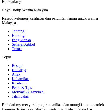
Bidadari.my
Gaya Hidup Wanita Malaysia
Resepi, keluarga, kesihatan dan renungan harian untuk wanita
Malaysia.
Tentang
Hubungi
Pengiklanan
Senarai Artikel
Terma
Topik
Resepi
Keluarga
Anak
Kehamilan
Kesihatan
Petua & Tips
Motivasi & Tazkirah
Jalan-Jalan
Bidadari.my menyertai program afiliasi dan mungkin memperoleh
komisen daripada sebahagian pautan pembelian, tanpa kos