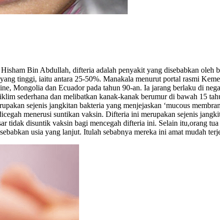
isham Bin Abdullah, difteria adalah penyakit yang disebabkan oleh b
n yang tinggi, iaitu antara 25-50%. Manakala menurut portal rasmi Keme
aine, Mongolia dan Ecuador pada tahun 90-an. Ia jarang berlaku di neg
iklim sederhana dan melibatkan kanak-kanak berumur di bawah 15 tahu
upakan sejenis jangkitan bakteria yang menjejaskan ‘mucous membranes
cegah menerusi suntikan vaksin. Difteria ini merupakan sejenis jangkit
r tidak disuntik vaksin bagi mencegah difteria ini. Selain itu,orang tu
isebabkan usia yang lanjut. Itulah sebabnya mereka ini amat mudah terjeb