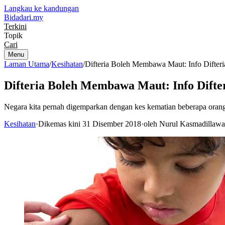
Langkau ke kandungan
Bidadari
.my
Terkini
Topik
Cari
Menu
Laman Utama
/
Kesihatan
/
Difteria Boleh Membawa Maut: Info Difter
Difteria Boleh Membawa Maut: Info Difte
Negara kita pernah digemparkan dengan kes kematian beberapa orang 
Kesihatan
·
Dikemas kini 31 Disember 2018
·
oleh Nurul Kasmadillawat