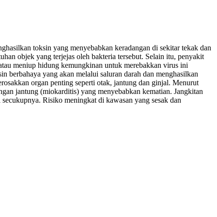
 menghasilkan toksin yang menyebabkan keradangan di sekitar tekak dan
n objek yang terjejas oleh bakteria tersebut. Selain itu, penyakit
n atau meniup hidung kemungkinan untuk merebakkan virus ini
toksin berbahaya yang akan melalui saluran darah dan menghasilkan
erosakkan organ penting seperti otak, jantung dan ginjal. Menurut
gan jantung (miokarditis) yang menyebabkan kematian. Jangkitan
si secukupnya. Risiko meningkat di kawasan yang sesak dan