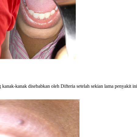
kanak-kanak disebabkan oleh Difteria setelah sekian lama penyakit in