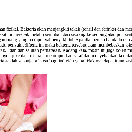
tuhan fizikal. Bakteria akan menjangkiti tekak (tonsil dan farinks) dan
t ini merebak melalui sentuhan dari seorang ke seorang atau pun sentuha
ngan orang yang mempunyai penyakit ini. Apabila mereka batuk, bersi
angkiti penyakit difteria ini maka bakteria tersebut akan membebaskan 
ak, lidah dan saluran pernafasan. Kadang kala, toksin ini juga boleh m
 menyerap ke dalam darah, melumpuhkan saraf dan menyebabkan keradan
ia adalah sepanjang hayat bagi individu yang tidak mendapat imunisa