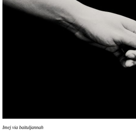
Imej via baituljannah