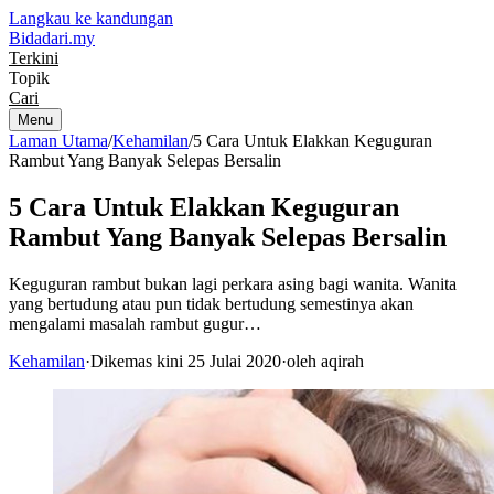
Langkau ke kandungan
Bidadari
.my
Terkini
Topik
Cari
Menu
Laman Utama
/
Kehamilan
/
5 Cara Untuk Elakkan Keguguran
Rambut Yang Banyak Selepas Bersalin
5 Cara Untuk Elakkan Keguguran
Rambut Yang Banyak Selepas Bersalin
Keguguran rambut bukan lagi perkara asing bagi wanita. Wanita
yang bertudung atau pun tidak bertudung semestinya akan
mengalami masalah rambut gugur…
Kehamilan
·
Dikemas kini 25 Julai 2020
·
oleh aqirah