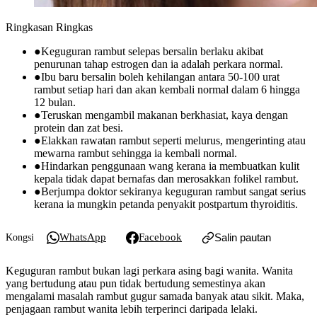
Ringkasan Ringkas
●
Keguguran rambut selepas bersalin berlaku akibat
penurunan tahap estrogen dan ia adalah perkara normal.
●
Ibu baru bersalin boleh kehilangan antara 50-100 urat
rambut setiap hari dan akan kembali normal dalam 6 hingga
12 bulan.
●
Teruskan mengambil makanan berkhasiat, kaya dengan
protein dan zat besi.
●
Elakkan rawatan rambut seperti melurus, mengerinting atau
mewarna rambut sehingga ia kembali normal.
●
Hindarkan penggunaan wang kerana ia membuatkan kulit
kepala tidak dapat bernafas dan merosakkan folikel rambut.
●
Berjumpa doktor sekiranya keguguran rambut sangat serius
kerana ia mungkin petanda penyakit postpartum thyroiditis.
WhatsApp
Facebook
Salin pautan
Kongsi
Keguguran rambut bukan lagi perkara asing bagi wanita. Wanita
yang bertudung atau pun tidak bertudung semestinya akan
mengalami masalah rambut gugur samada banyak atau sikit. Maka,
penjagaan rambut wanita lebih terperinci daripada lelaki.