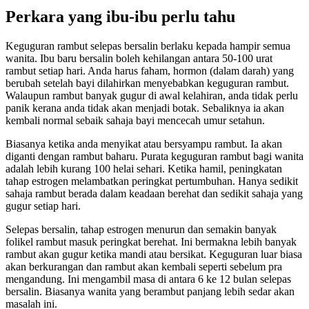
Perkara yang ibu-ibu perlu tahu
Keguguran rambut selepas bersalin berlaku kepada hampir semua
wanita. Ibu baru bersalin boleh kehilangan antara 50-100 urat
rambut setiap hari. Anda harus faham, hormon (dalam darah) yang
berubah setelah bayi dilahirkan menyebabkan keguguran rambut.
Walaupun rambut banyak gugur di awal kelahiran, anda tidak perlu
panik kerana anda tidak akan menjadi botak. Sebaliknya ia akan
kembali normal sebaik sahaja bayi mencecah umur setahun.
Biasanya ketika anda menyikat atau bersyampu rambut. Ia akan
diganti dengan rambut baharu. Purata keguguran rambut bagi wanita
adalah lebih kurang 100 helai sehari. Ketika hamil, peningkatan
tahap estrogen melambatkan peringkat pertumbuhan. Hanya sedikit
sahaja rambut berada dalam keadaan berehat dan sedikit sahaja yang
gugur setiap hari.
Selepas bersalin, tahap estrogen menurun dan semakin banyak
folikel rambut masuk peringkat berehat. Ini bermakna lebih banyak
rambut akan gugur ketika mandi atau bersikat. Keguguran luar biasa
akan berkurangan dan rambut akan kembali seperti sebelum pra
mengandung. Ini mengambil masa di antara 6 ke 12 bulan selepas
bersalin. Biasanya wanita yang berambut panjang lebih sedar akan
masalah ini.