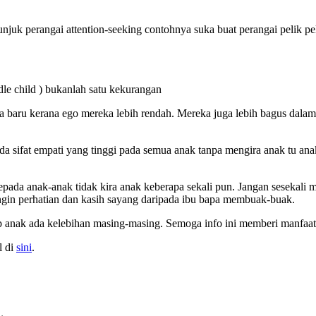
uk perangai attention-seeking contohnya suka buat perangai pelik pe
le child ) bukanlah satu kekurangan
dea baru kerana ego mereka lebih rendah. Mereka juga lebih bagus dal
a sifat empati yang tinggi pada semua anak tanpa mengira anak tu ana
kepada anak-anak tidak kira anak keberapa sekali pun. Jangan sesekal
, ingin perhatian dan kasih sayang daripada ibu bapa membuak-buak.
 anak ada kelebihan masing-masing. Semoga info ini memberi manfaat
l di
sini
.