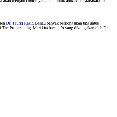
ka akan menjadi contoh yang baik untuk adik-adik. Manakala anak
oleh
Dr. Taufiq Razif
. Beliau banyak berkongsikan tips untuk
 The Proparenting. Mari kita baca info yang dikongsikan oleh Dr.