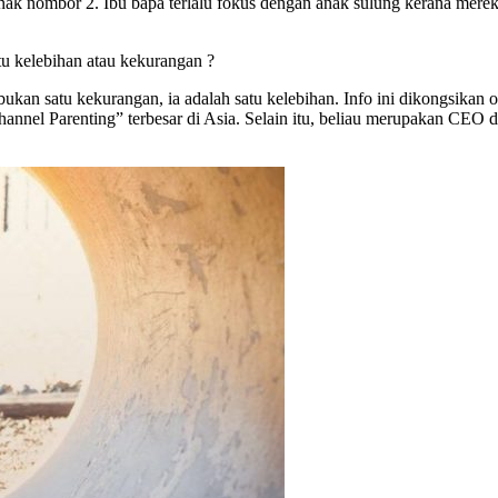
anak nombor 2. Ibu bapa terlalu fokus dengan anak sulung kerana mere
u kelebihan atau kekurangan ?
kan satu kekurangan, ia adalah satu kelebihan. Info ini dikongsikan 
nel Parenting” terbesar di Asia. Selain itu, beliau merupakan CEO di