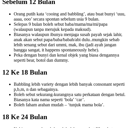
Sebelum 12 Bulan
Orang putih kata ‘cooing and babbling’, atau buat bunyi ‘uuu,
aaaa, ooo’ secara spontan sebelum usia 9 bulan.
Selepas 9 bulan boleh sebut baba/mama/ma/mi/papa
(walaupun tanpa merujuk kepada maksud).
Biasanya walaupun ibunya menjaga susah payah sejak lahir,
anak akan sebut papa/baba/babah/abi dulu..mungkin sebab
lebih senang sebut dari ummi, mak, ibu (jadi ayah jangan
bangga sangat, it happens spontaneously hehe).
Peka dengan bunyi dan kenal objek yang biasa dengannya
seperti bear, botol dan dummy.
12 Ke 18 Bulan
Babbling lebih variety dengan lebih banyak consonant seperti
p,b,m, n dan sebagainya.
Boleh sebut sekurang-kurangnya satu perkataan dengan betul.
Biasanya kata nama seperti ‘bola’ ‘car’.
Boleh faham arahan mudah – ‘tunjuk mama bola’.
18 Ke 24 Bulan