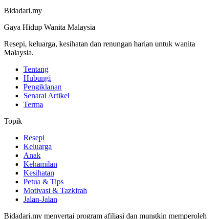
Bidadari.my
Gaya Hidup Wanita Malaysia
Resepi, keluarga, kesihatan dan renungan harian untuk wanita
Malaysia.
Tentang
Hubungi
Pengiklanan
Senarai Artikel
Terma
Topik
Resepi
Keluarga
Anak
Kehamilan
Kesihatan
Petua & Tips
Motivasi & Tazkirah
Jalan-Jalan
Bidadari.my menyertai program afiliasi dan mungkin memperoleh