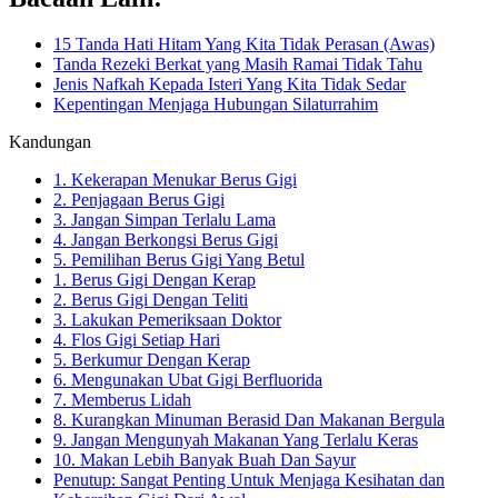
15 Tanda Hati Hitam Yang Kita Tidak Perasan (Awas)
Tanda Rezeki Berkat yang Masih Ramai Tidak Tahu
Jenis Nafkah Kepada Isteri Yang Kita Tidak Sedar
Kepentingan Menjaga Hubungan Silaturrahim
Kandungan
1. Kekerapan Menukar Berus Gigi
2. Penjagaan Berus Gigi
3. Jangan Simpan Terlalu Lama
4. Jangan Berkongsi Berus Gigi
5. Pemilihan Berus Gigi Yang Betul
1. Berus Gigi Dengan Kerap
2. Berus Gigi Dengan Teliti
3. Lakukan Pemeriksaan Doktor
4. Flos Gigi Setiap Hari
5. Berkumur Dengan Kerap
6. Mengunakan Ubat Gigi Berfluorida
7. Memberus Lidah
8. Kurangkan Minuman Berasid Dan Makanan Bergula
9. Jangan Mengunyah Makanan Yang Terlalu Keras
10. Makan Lebih Banyak Buah Dan Sayur
Penutup: Sangat Penting Untuk Menjaga Kesihatan dan