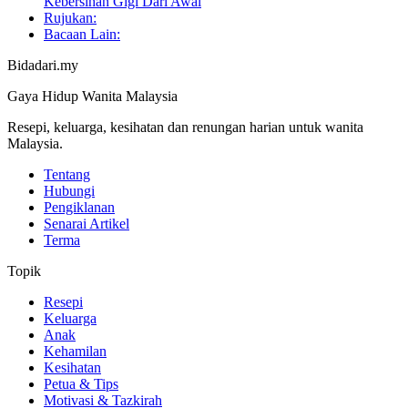
Kebersihan Gigi Dari Awal
Rujukan:
Bacaan Lain:
Bidadari.my
Gaya Hidup Wanita Malaysia
Resepi, keluarga, kesihatan dan renungan harian untuk wanita
Malaysia.
Tentang
Hubungi
Pengiklanan
Senarai Artikel
Terma
Topik
Resepi
Keluarga
Anak
Kehamilan
Kesihatan
Petua & Tips
Motivasi & Tazkirah