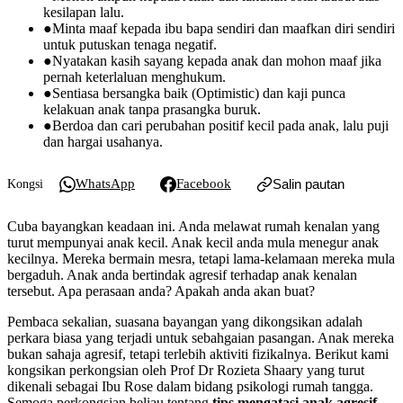
kesilapan lalu.
●
Minta maaf kepada ibu bapa sendiri dan maafkan diri sendiri
untuk putuskan tenaga negatif.
●
Nyatakan kasih sayang kepada anak dan mohon maaf jika
pernah keterlaluan menghukum.
●
Sentiasa bersangka baik (Optimistic) dan kaji punca
kelakuan anak tanpa prasangka buruk.
●
Berdoa dan cari perubahan positif kecil pada anak, lalu puji
dan hargai usahanya.
WhatsApp
Facebook
Salin pautan
Kongsi
Cuba bayangkan keadaan ini. Anda melawat rumah kenalan yang
turut mempunyai anak kecil. Anak kecil anda mula menegur anak
kecilnya. Mereka bermain mesra, tetapi lama-kelamaan mereka mula
bergaduh. Anak anda bertindak agresif terhadap anak kenalan
tersebut. Apa perasaan anda? Apakah anda akan buat?
Pembaca sekalian, suasana bayangan yang dikongsikan adalah
perkara biasa yang terjadi untuk sebahgaian pasangan. Anak mereka
bukan sahaja agresif, tetapi terlebih aktiviti fizikalnya. Berikut kami
kongsikan perkongsian oleh Prof Dr Rozieta Shaary yang turut
dikenali sebagai Ibu Rose dalam bidang psikologi rumah tangga.
Semoga perkongsian beliau tentang
tips mengatasi anak agresif