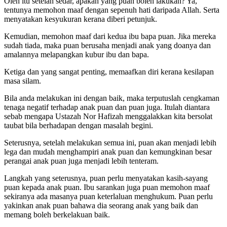
Oleh itu setelah sedar, apakah yang puan boleh lakukan? Ya,
tentunya memohon maaf dengan sepenuh hati daripada Allah. Serta
menyatakan kesyukuran kerana diberi petunjuk.
Kemudian, memohon maaf dari kedua ibu bapa puan. Jika mereka
sudah tiada, maka puan berusaha menjadi anak yang doanya dan
amalannya melapangkan kubur ibu dan bapa.
Ketiga dan yang sangat penting, memaafkan diri kerana kesilapan
masa silam.
Bila anda melakukan ini dengan baik, maka terputuslah cengkaman
tenaga negatif terhadap anak puan dan puan juga. Itulah diantara
sebab mengapa Ustazah Nor Hafizah menggalakkan kita bersolat
taubat bila berhadapan dengan masalah begini.
Seterusnya, setelah melakukan semua ini, puan akan menjadi lebih
lega dan mudah menghampiri anak puan dan kemungkinan besar
perangai anak puan juga menjadi lebih tenteram.
Langkah yang seterusnya, puan perlu menyatakan kasih-sayang
puan kepada anak puan. Ibu sarankan juga puan memohon maaf
sekiranya ada masanya puan keterlaluan menghukum. Puan perlu
yakinkan anak puan bahawa dia seorang anak yang baik dan
memang boleh berkelakuan baik.