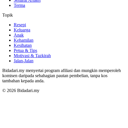
Senarai Artikel
Terma
Topik
Resepi
Keluarga
Anak
Kehamilan
Kesihatan
Petua & Tips
Motivasi & Tazkirah
Jalan-Jalan
Bidadari.my menyertai program afiliasi dan mungkin memperoleh
komisen daripada sebahagian pautan pembelian, tanpa kos
tambahan kepada anda.
© 2026 Bidadari.my