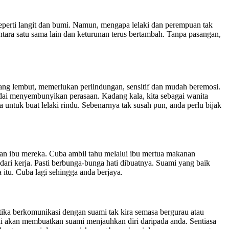
 seperti langit dan bumi. Namun, mengapa lelaki dan perempuan tak
tara satu sama lain dan keturunan terus bertambah. Tanpa pasangan,
ang lembut, memerlukan perlindungan, sensitif dan mudah beremosi.
ndai menyembunyikan perasaan. Kadang kala, kita sebagai wanita
 untuk buat lelaki rindu. Sebenarnya tak susah pun, anda perlu bijak
an ibu mereka. Cuba ambil tahu melalui ibu mertua makanan
ari kerja. Pasti berbunga-bunga hati dibuatnya. Suami yang baik
 itu. Cuba lagi sehingga anda berjaya.
ika berkomunikasi dengan suami tak kira semasa bergurau atau
ni akan membuatkan suami menjauhkan diri daripada anda. Sentiasa