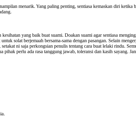
penampilan menarik. Yang paling penting, sentiasa kemaskan diri ketika
ndang.
dan kesihatan yang baik buat suami. Doakan suami agar sentiasa menging
t untuk solat berjemaah bersama-sama dengan pasangan. Selain mengerj
etakat ni saja perkongsian penulis tentang cara buat lelaki rindu. Sem
 pihak perlu ada rasa tanggung jawab, toleransi dan kasih sayang. Jan
ia.