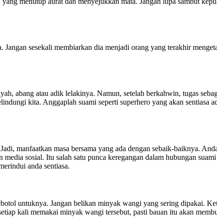
an yang menutup aurat dan menyejukkan mata. Jangan lupa sambut kepu
a. Jangan sesekali membiarkan dia menjadi orang yang terakhir menget
ah, abang atau adik lelakinya. Namun, setelah berkahwin, tugas seba
ndungi kita. Anggaplah suami seperti superhero yang akan sentiasa ada
. Jadi, manfaatkan masa bersama yang ada dengan sebaik-baiknya. An
n media sosial. Itu salah satu punca keregangan dalam hubungan suami
merindui anda sentiasa.
botol untuknya. Jangan belikan minyak wangi yang sering dipakai. K
 setiap kali memakai minyak wangi tersebut, pasti bauan itu akan memb