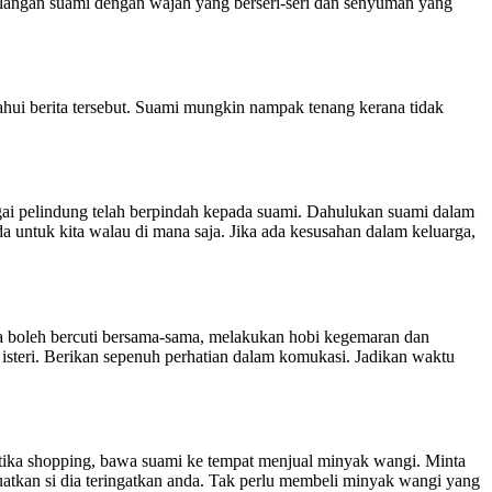
langan suami dengan wajah yang berseri-seri dan senyuman yang
ahui berita tersebut. Suami mungkin nampak tenang kerana tidak
gai pelindung telah berpindah kepada suami. Dahulukan suami dalam
 untuk kita walau di mana saja. Jika ada kesusahan dalam keluarga,
da boleh bercuti bersama-sama, melakukan hobi kegemaran dan
 isteri. Berikan sepenuh perhatian dalam komukasi. Jadikan waktu
etika shopping, bawa suami ke tempat menjual minyak wangi. Minta
uatkan si dia teringatkan anda. Tak perlu membeli minyak wangi yang