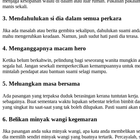
menjaga kesopanan walau di dalam atau luar rumah. Pakailah pakai
manis sekali.
3. Mendahulukan si dia dalam semua perkara
Jika ada masalah atau berita gembira sekalipun, dahulukan suami and
mahu mengeruhkan keadaan. Namun, jauh sudut hati pasti dia terasa.
4. Menganggapnya macam hero
Ketika belum berkahwin, pelindung bagi seseorang wanita mungkin ay
segala hal. Jangan sesekali memperkecilkan kemampuannya untuk meli
mintalah pendapat atau bantuan suami selagi mampu.
5. Meluangkan masa bersama
Ada pasangan yang terpaksa duduk berasingan kerana tuntutan kerja
sebagainya. Buat sementara waktu lupakan sebentar telefon bimbit da
yang singkat itu saat-saat yang tak boleh dilupakan. Pasti suami akan 
6. Belikan minyak wangi kegemaran
Jika pasangan anda suka minyak wangi, apa kata anda membelikan se
dia memilih sendiri minyak wangi yang buatnya tertarik. Percayalah,