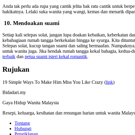
Anda tak perlu ada rupa yang cantik jelita bak ratu cantik untuk ber
hakikatnya. Lelaki suka wanita yang wangi, kemas dan menarik dipa
10.
Mendoakan suami
Setiap kali selepas solat, jangan lupa doakan kebaikan, keberkatan 
kebahagiaan rumah tangga berkekalan hingga ke syurga. Kita dituntu
Selepas solat, kucup tangan suami dan saling bermaafan. Nampaknya, s
untuk wanita juga. Jika hendak rumah tangga kekal bahagia, kedua-dua
terbaik
dan
petua suami isteri kekal romantik
.
Rujukan
19 Simple Ways To Make Him Miss You Like Crazy (
link
)
Bidadari.my
Gaya Hidup Wanita Malaysia
Resepi, keluarga, kesihatan dan renungan harian untuk wanita Malays
Tentang
Hubungi
Pengiklanan