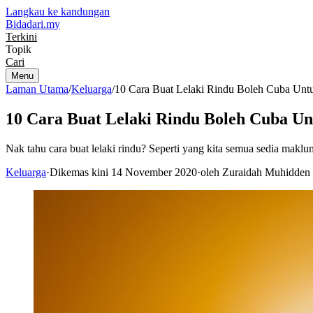
Langkau ke kandungan
Bidadari
.my
Terkini
Topik
Cari
Menu
Laman Utama
/
Keluarga
/
10 Cara Buat Lelaki Rindu Boleh Cuba Unt
10 Cara Buat Lelaki Rindu Boleh Cuba U
Nak tahu cara buat lelaki rindu? Seperti yang kita semua sedia maklum
Keluarga
·
Dikemas kini 14 November 2020
·
oleh Zuraidah Muhidden