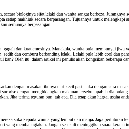
m, secara biologinya sifat lelaki dan wanita sangat berbeza. Jurangnya
pta setiap makhluk secara berpasangan. Tujuannya untuk melengkapi an
dikan semuanya berpasangan.
ah, gagah dan kuat emosinya. Manakala, wanita pula mempunyai jiwa y
, sedih dan cemburu berbanding lelaki. Lelaki pula lebih cool dan pa
 kan? Oleh itu, dalam artikel ini penulis akan kongsikan beberapa cara
arkan dengan masakan ibunya dari kecil pasti suka dengan cara masak
 surprise dengan menghidangkan makanan tersebut apabila dia pulang d
n. Jika terima teguran pun, tak apa. Dia tetap akan hargai usaha anda
ereka suka kepada wanita yang lembut dan manja. Jaga pertuturan ket
teri yang membahagiakan. Jangan sesekali meninggikan suara kerana i