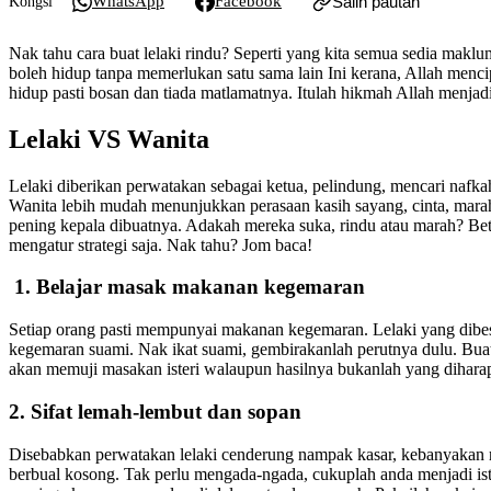
WhatsApp
Facebook
Salin pautan
Kongsi
Nak tahu cara buat lelaki rindu? Seperti yang kita semua sedia maklu
boleh hidup tanpa memerlukan satu sama lain Ini kerana, Allah menci
hidup pasti bosan dan tiada matlamatnya. Itulah hikmah Allah menja
Lelaki VS Wanita
Lelaki diberikan perwatakan sebagai ketua, pelindung, mencari nafk
Wanita lebih mudah menunjukkan perasaan kasih sayang, cinta, marah
pening kepala dibuatnya. Adakah mereka suka, rindu atau marah? Betul
mengatur strategi saja. Nak tahu? Jom baca!
1.
Belajar masak makanan kegemaran
Setiap orang pasti mempunyai makanan kegemaran. Lelaki yang dibes
kegemaran suami. Nak ikat suami, gembirakanlah perutnya dulu. Buat
akan memuji masakan isteri walaupun hasilnya bukanlah yang diharapka
2. Sifat lemah-lembut dan sopan
Disebabkan perwatakan lelaki cenderung nampak kasar, kebanyakan m
berbual kosong. Tak perlu mengada-ngada, cukuplah anda menjadi is