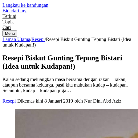
Langkau ke kandungan
Bidadari
.my
Terkini
Topik
Cari
Menu
Laman Utama
/
Resepi
/
Resepi Biskut Gunting Tepung Bistari (Idea
untuk Kudapan!)
Resepi Biskut Gunting Tepung Bistari
(Idea untuk Kudapan!)
Kalau sedang meluangkan masa bersama dengan rakan – rakan,
ataupun bersama keluarga, pasti kita mahukan kudap – kudapan.
Selain itu, kudap – kudapan juga…
Resepi
·
Dikemas kini 8 Januari 2019
·
oleh Nur Dini Abd Aziz