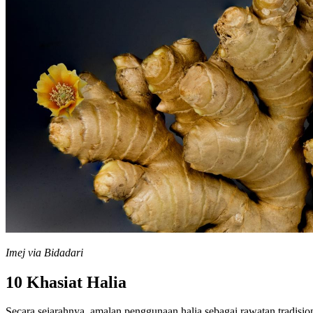
Imej via Bidadari
10 Khasiat Halia
Secara sejarahnya, amalan penggunaan halia sebagai rawatan tradision