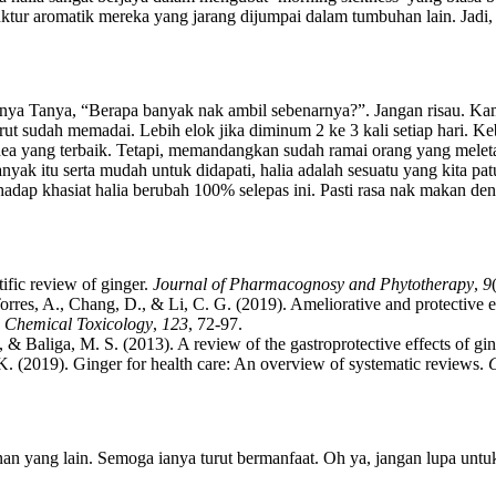
ktur aromatik mereka yang jarang dijumpai dalam tumbuhan lain. Jadi,
anya Tanya, “Berapa banyak nak ambil sebenarnya?”. Jangan risau. Ka
rut sudah memadai. Lebih elok jika diminum 2 ke 3 kali setiap hari. 
u idea yang terbaik. Tetapi, memandangkan sudah ramai orang yang mel
ak itu serta mudah untuk didapati, halia adalah sesuatu yang kita pat
adap khasiat halia berubah 100% selepas ini. Pasti rasa nak makan de
tific review of ginger.
Journal of Pharmacognosy and Phytotherapy
,
9
rres, A., Chang, D., & Li, C. G. (2019). Ameliorative and protective eff
 Chemical Toxicology
,
123
, 72-97.
., & Baliga, M. S. (2013). A review of the gastroprotective effects of gi
 K. (2019). Ginger for health care: An overview of systematic reviews.
C
nan yang lain. Semoga ianya turut bermanfaat. Oh ya, jangan lupa unt