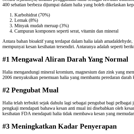
400 sebatian berbeza dijumpai dalam halia yang boleh dikelaskan ke
Karbohidrat (70%)
Lemak (8%)
Minyak mudah meruap (3%)
Campuran komponen seperti serat, vitamin dan mineral
Antara bahan bioaktif yang terdapat dalam halia ialah amadaldehyde, p
mempunyai kesan kesihatan tersendiri. Antaranya adalah seperti berik
#1 Mengawal Aliran Darah Yang Normal
Halia mengandungi mineral kromium, magnesium dan zink yang memba
2006 menyaksikan penemuan halia yang membantu peredaran darah ke
#2 Pengubat Mual
Halia telah terbukti sejak dahulu lagi sebagai pengubat bagi pelbaga
pengkaji mendapati bahawa kesan anti mual ini disebabkan oleh kesa
kesihatan FDA mendapati halia tidak membawa kesan yang memudara
#3 Meningkatkan Kadar Penyerapan