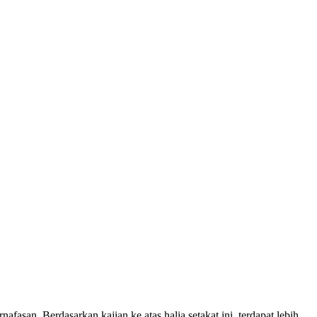
asan. Berdasarkan kajian ke atas halia setakat ini, terdapat lebih