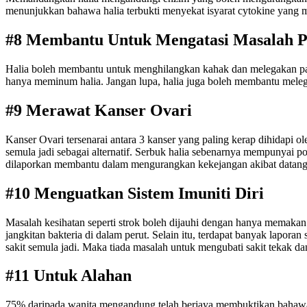
menunjukkan bahawa halia terbukti menyekat isyarat cytokine yang m
#8 Membantu Untuk Mengatasi Masalah P
Halia boleh membantu untuk menghilangkan kahak dan melegakan paru
hanya meminum halia. Jangan lupa, halia juga boleh membantu meleg
#9 Merawat Kanser Ovari
Kanser Ovari tersenarai antara 3 kanser yang paling kerap dihidapi 
semula jadi sebagai alternatif. Serbuk halia sebenarnya mempunyai po
dilaporkan membantu dalam mengurangkan kekejangan akibat datang
#10 Menguatkan Sistem Imuniti Diri
Masalah kesihatan seperti strok boleh dijauhi dengan hanya memaka
jangkitan bakteria di dalam perut. Selain itu, terdapat banyak laporan
sakit semula jadi. Maka tiada masalah untuk mengubati sakit tekak da
#11 Untuk Alahan
75% daripada wanita mengandung telah berjaya membuktikan bahawa ha