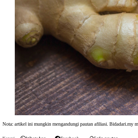
Nota: artikel ini mungkin mengandungi pautan afiliasi. Bidadari.m