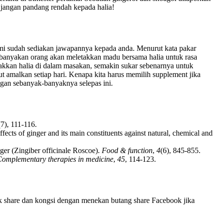
 jangan pandang rendah kepada halia!
mi sudah sediakan jawapannya kepada anda. Menurut kata pakar
Kebanyakan orang akan meletakkan madu bersama halia untuk rasa
etakkan halia di dalam masakan, semakin sukar sebenarnya untuk
ut amalkan setiap hari. Kenapa kita harus memilih supplement jika
ngan sebanyak-banyaknya selepas ini.
(7), 111-116.
ects of ginger and its main constituents against natural, chemical and
nger (Zingiber officinale Roscoe).
Food & function
,
4
(6), 845-855.
omplementary therapies in medicine
,
45
, 114-123.
uk share dan kongsi dengan menekan butang share Facebook jika