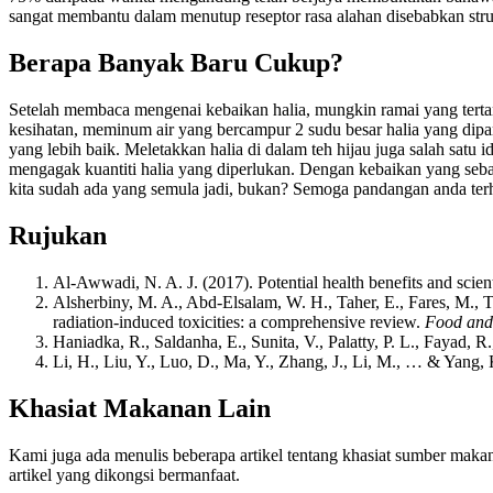
sangat membantu dalam menutup reseptor rasa alahan disebabkan stru
Berapa Banyak Baru Cukup?
Setelah membaca mengenai kebaikan halia, mungkin ramai yang tert
kesihatan, meminum air yang bercampur 2 sudu besar halia yang dipa
yang lebih baik. Meletakkan halia di dalam teh hijau juga salah sat
mengagak kuantiti halia yang diperlukan. Dengan kebaikan yang sebany
kita sudah ada yang semula jadi, bukan? Semoga pandangan anda terh
Rujukan
Al-Awwadi, N. A. J. (2017). Potential health benefits and scien
Alsherbiny, M. A., Abd-Elsalam, W. H., Taher, E., Fares, M., To
radiation-induced toxicities: a comprehensive review.
Food and
Haniadka, R., Saldanha, E., Sunita, V., Palatty, P. L., Fayad, R
Li, H., Liu, Y., Luo, D., Ma, Y., Zhang, J., Li, M., … & Yang,
Khasiat Makanan Lain
Kami juga ada menulis beberapa artikel tentang khasiat sumber maka
artikel yang dikongsi bermanfaat.