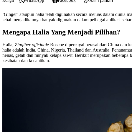
WhatsApp
Facebook
Salin pautan
Kongsi
‘Ginger’ ataupun halia telah digunakan secara meluas dalam dunia masa
tebal menjadikannya banyak digunakan dalam pelbagai aplikasi sehari
Mengapa Halia Yang Menjadi Pilihan?
Halia,
Zingiber officinale
Roscoe dipercayai berasal dari China dan 
halia adalah India, China, Nigeria, Thailand dan Australia. Penanama
nenas, getah dan minyak kelapa sawit. Berikut merupakan beberapa fa
kesihatan dan kecantikan.