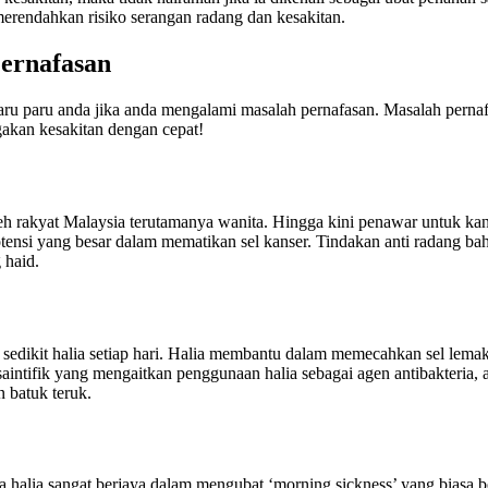
erendahkan risiko serangan radang dan kesakitan.
ernafasan
 paru anda jika anda mengalami masalah pernafasan. Masalah pernafasa
akan kesakitan dengan cepat!
oleh rakyat Malaysia terutamanya wanita. Hingga kini penawar untuk ka
tensi yang besar dalam mematikan sel kanser. Tindakan anti radang bah
 haid.
n sedikit halia setiap hari. Halia membantu dalam memecahkan sel lem
 saintifik yang mengaitkan penggunaan halia sebagai agen antibakteria, 
n batuk teruk.
lia sangat berjaya dalam mengubat ‘morning sickness’ yang biasa berl