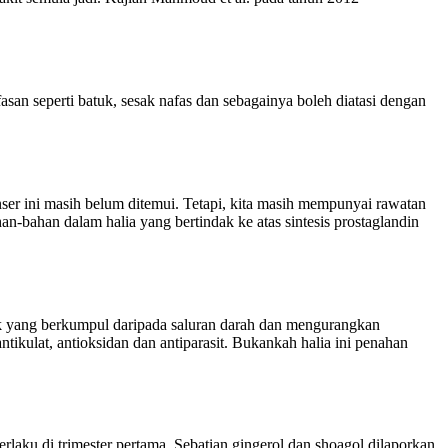
n seperti batuk, sesak nafas dan sebagainya boleh diatasi dengan
nser ini masih belum ditemui. Tetapi, kita masih mempunyai rawatan
an-bahan dalam halia yang bertindak ke atas sintesis prostaglandin
ak yang berkumpul daripada saluran darah dan mengurangkan
antikulat, antioksidan dan antiparasit. Bukankah halia ini penahan
aku di trimester pertama. Sebatian gingerol dan shoagol dilaporkan