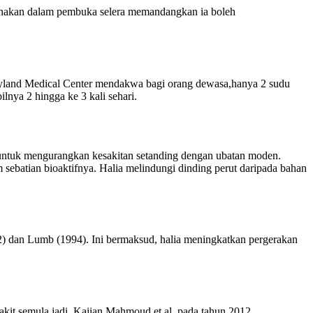
igunakan dalam pembuka selera memandangkan ia boleh
Maryland Medical Center mendakwa bagi orang dewasa,hanya 2 sudu
nya 2 hingga ke 3 kali sehari.
 untuk mengurangkan kesakitan setanding dengan ubatan moden.
 sebatian bioaktifnya. Halia melindungi dinding perut daripada bahan
012) dan Lumb (1994). Ini bermaksud, halia meningkatkan pergerakan
kit semula jadi. Kajian Mahmoud et al. pada tahun 2012