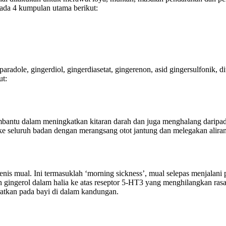
pada 4 kumpulan utama berikut:
aradole, gingerdiol, gingerdiasetat, gingerenon, asid gingersulfonik, 
ut:
ntu dalam meningkatkan kitaran darah dan juga menghalang daripada
 seluruh badan dengan merangsang otot jantung dan melegakan aliran
i jenis mual. Ini termasuklah ‘morning sickness’, mual selepas menjal
n gingerol dalam halia ke atas reseptor 5-HT3 yang menghilangkan ras
tkan pada bayi di dalam kandungan.