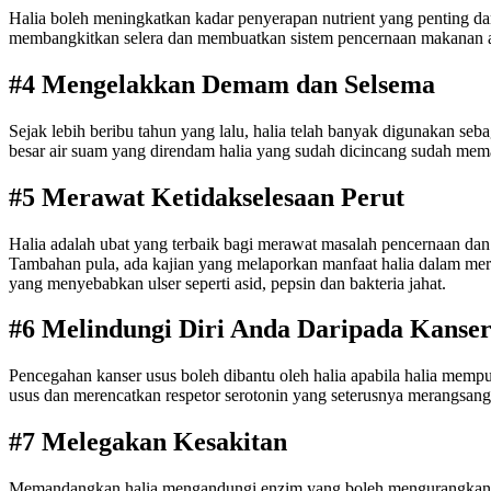
Halia boleh meningkatkan kadar penyerapan nutrient yang penting d
membangkitkan selera dan membuatkan sistem pencernaan makanan a
#4 Mengelakkan Demam dan Selsema
Sejak lebih beribu tahun yang lalu, halia telah banyak digunakan s
besar air suam yang direndam halia yang sudah dicincang sudah mem
#5 Merawat Ketidakselesaan Perut
Halia adalah ubat yang terbaik bagi merawat masalah pencernaan da
Tambahan pula, ada kajian yang melaporkan manfaat halia dalam meraw
yang menyebabkan ulser seperti asid, pepsin dan bakteria jahat.
#6 Melindungi Diri Anda Daripada Kanser
Pencegahan kanser usus boleh dibantu oleh halia apabila halia mempu
usus dan merencatkan respetor serotonin yang seterusnya merangsangk
#7 Melegakan Kesakitan
Memandangkan halia mengandungi enzim yang boleh mengurangkan kesa