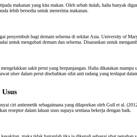
aripada makanan yang kita makan. Oleh sebab itulah, halia banyak d
nda lebih bersedia untuk menerima makanan.
ebagai penyembuh bagi demam selsema di sekitar Asia. University of 
adai untuk mengubati demam dan selsema. Disarankan untuk mengambil
n mengelakkan sakit perut yang berpanjangan. Halia dikatakan mampu
at ulser dalam perut disebabkan sifat anti radang yang terdapat dalam
 Usus
nyai ciri antiemetik sebagaimana yang dilaporkan oleh Gull et al. (2
an reseptor dalam laluan usus supaya sentiasa bekerja dengan baik.
kitan, maka tidak hairanlah jika ia dikenali sebagai ubat penahan sa