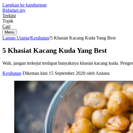
Langkau ke kandungan
Bidadari
.my
Terkini
Topik
Cari
Menu
Laman Utama
/
Kesihatan
/
5 Khasiat Kacang Kuda Yang Best
5 Khasiat Kacang Kuda Yang Best
Wah, jangan terkejut terdapat banyaknya khasiat kacang kuda. Penge
Kesihatan
·
Dikemas kini 15 September 2020
·
oleh Aniuna