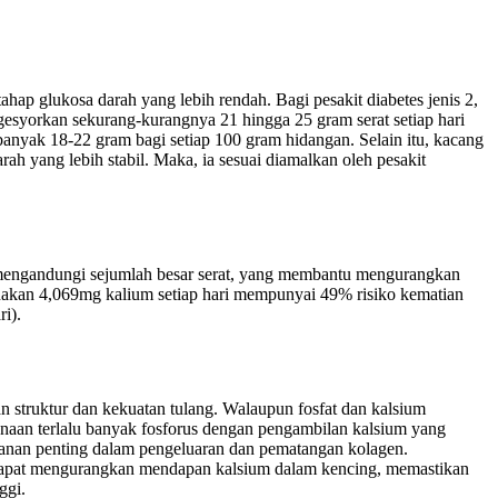
hap glukosa darah yang lebih rendah. Bagi pesakit diabetes jenis 2,
gesyorkan sekurang-kurangnya 21 hingga 25 gram serat setiap hari
ebanyak 18-22 gram bagi setiap 100 gram hidangan. Selain itu, kacang
h yang lebih stabil. Maka, ia sesuai diamalkan oleh pesakit
 mengandungi sejumlah besar serat, yang membantu mengurangkan
unakan 4,069mg kalium setiap hari mempunyai 49% risiko kematian
i).
struktur dan kekuatan tulang. Walaupun fosfat dan kalsium
gunaan terlalu banyak fosforus dengan pengambilan kalsium yang
ranan penting dalam pengeluaran dan pematangan kolagen.
 dapat mengurangkan mendapan kalsium dalam kencing, memastikan
ggi.