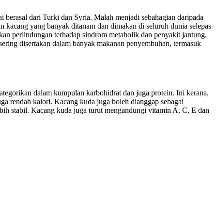
ai berasal dari Turki dan Syria. Malah menjadi sebahagian daripada
an kacang yang banyak ditanam dan dimakan di seluruh dunia selepas
an perlindungan terhadap sindrom metabolik dan penyakit jantung,
 ia sering disertakan dalam banyak makanan penyembuhan, termasuk
ategorikan dalam kumpulan karbohidrat dan juga protein. Ini kerana,
uga rendah kalori. Kacang kuda juga boleh dianggap sebagai
bih stabil. Kacang kuda juga turut mengandungi vitamin A, C, E dan