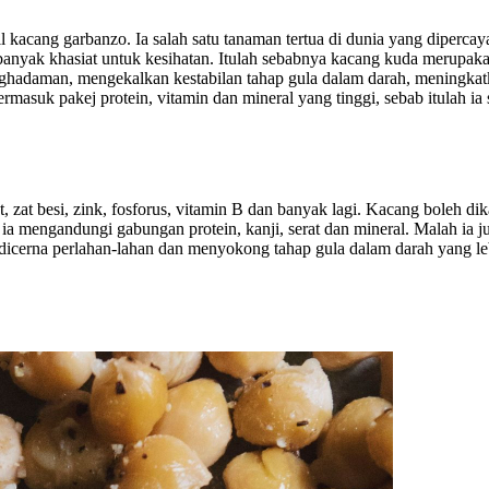
l kacang garbanzo. Ia salah satu tanaman tertua di dunia yang dipercay
banyak khasiat untuk kesihatan. Itulah sebabnya kacang kuda merupak
hadaman, mengekalkan kestabilan tahap gula dalam darah, meningkatk
ermasuk pakej protein, vitamin dan mineral yang tinggi, sebab itulah
 zat besi, zink, fosforus, vitamin B dan banyak lagi. Kacang boleh dik
a mengandungi gabungan protein, kanji, serat dan mineral. Malah ia j
 dicerna perlahan-lahan dan menyokong tahap gula dalam darah yang le