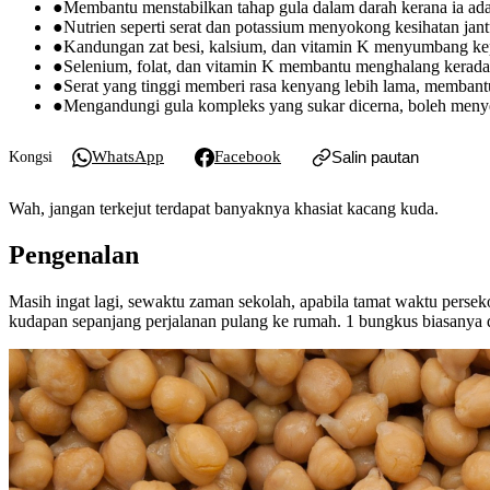
●
Membantu menstabilkan tahap gula dalam darah kerana ia adal
●
Nutrien seperti serat dan potassium menyokong kesihatan jan
●
Kandungan zat besi, kalsium, dan vitamin K menyumbang ke
●
Selenium, folat, dan vitamin K membantu menghalang keradan
●
Serat yang tinggi memberi rasa kenyang lebih lama, membant
●
Mengandungi gula kompleks yang sukar dicerna, boleh menye
WhatsApp
Facebook
Salin pautan
Kongsi
Wah, jangan terkejut terdapat banyaknya khasiat kacang kuda.
Pengenalan
Masih ingat lagi, sewaktu zaman sekolah, apabila tamat waktu pers
kudapan sepanjang perjalanan pulang ke rumah. 1 bungkus biasanya 