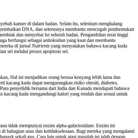
yebab kanser di dalam badan. Selain itu, selenium menghalang
an pembaikan DNA, dan seterusnya membantu mencegah pembentukan
membiak dan menyebar ke seluruh badan. Pengambilan serat tinggi
 juga berfungsi sebagai antioksidan yang kuat dan membantu
mereka di jurnal
Nutrients
yang menyatakan bahawa kacang kuda
 sel melalui proses apoptosis sel.
kan, Hal ini menjadikan orang berasa kenyang lebih lama dan
 kacang kuda dapat mengurangkan risiko obesiti, diabetes,
h. Para penyelidik bersama dari India dan Kanada mendapati bahawa
kan kacang kuda mengandungi kalori yang rendah dan sesuai untuk
rana tidak mempunyai enzim alpha-galactosidase. Enzim ini
 di bahagian usus dan ketidakselesaan. Bagi mereka yang mengalami
ayk sekali gus. Cara lain untuk atasi masalah ini ialah dengan