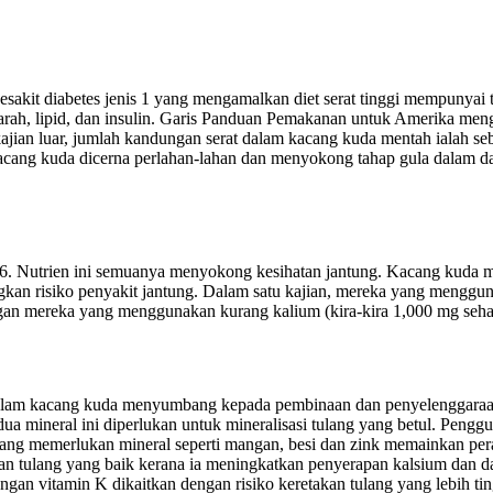
akit diabetes jenis 1 yang mengamalkan diet serat tinggi mempunyai ta
darah, lipid, dan insulin. Garis Panduan Pemakanan untuk Amerika men
 kajian luar, jumlah kandungan serat dalam kacang kuda mentah ialah s
cang kuda dicerna perlahan-lahan dan menyokong tahap gula dalam dara
 B6. Nutrien ini semuanya menyokong kesihatan jantung. Kacang kuda
ngkan risiko penyakit jantung. Dalam satu kajian, mereka yang mengg
ngan mereka yang menggunakan kurang kalium (kira-kira 1,000 mg sehar
 dalam kacang kuda menyumbang kepada pembinaan dan penyelenggaraan 
ua mineral ini diperlukan untuk mineralisasi tulang yang betul. Peng
ulang memerlukan mineral seperti mangan, besi dan zink memainkan pe
an tulang yang baik kerana ia meningkatkan penyerapan kalsium dan
n vitamin K dikaitkan dengan risiko keretakan tulang yang lebih tin