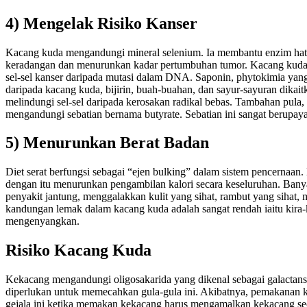
4) Mengelak Risiko Kanser
Kacang kuda mengandungi mineral selenium. Ia membantu enzim hati 
keradangan dan menurunkan kadar pertumbuhan tumor. Kacang kuda
sel-sel kanser daripada mutasi dalam DNA. Saponin, phytokimia yang
daripada kacang kuda, bijirin, buah-buahan, dan sayur-sayuran dikai
melindungi sel-sel daripada kerosakan radikal bebas. Tambahan pula,
mengandungi sebatian bernama butyrate. Sebatian ini sangat berupay
5) Menurunkan Berat Badan
Diet serat berfungsi sebagai “ejen bulking” dalam sistem pencernaa
dengan itu menurunkan pengambilan kalori secara keseluruhan. Ban
penyakit jantung, menggalakkan kulit yang sihat, rambut yang sihat,
kandungan lemak dalam kacang kuda adalah sangat rendah iaitu kira-
mengenyangkan.
Risiko Kacang Kuda
Kekacang mengandungi oligosakarida yang dikenal sebagai galactans,
diperlukan untuk memecahkan gula-gula ini. Akibatnya, pemakanan 
gejala ini ketika memakan kekacang harus mengamalkan kekacang seca