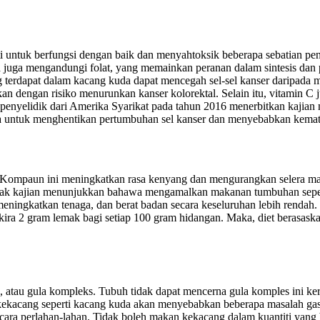
untuk berfungsi dengan baik dan menyahtoksik beberapa sebatian pen
 juga mengandungi folat, yang memainkan peranan dalam sintesis d
 terdapat dalam kacang kuda dapat mencegah sel-sel kanser daripada 
tkan dengan risiko menurunkan kanser kolorektal. Selain itu, vitamin C
 penyelidik dari Amerika Syarikat pada tahun 2016 menerbitkan kajian 
a untuk menghentikan pertumbuhan sel kanser dan menyebabkan kematian
n. Kompaun ini meningkatkan rasa kenyang dan mengurangkan selera ma
yak kajian menunjukkan bahawa mengamalkan makanan tumbuhan seperti
 meningkatkan tenaga, dan berat badan secara keseluruhan lebih renda
kira 2 gram lemak bagi setiap 100 gram hidangan. Maka, diet berasas
 atau gula kompleks. Tubuh tidak dapat mencerna gula komples ini ke
kekacang seperti kacang kuda akan menyebabkan beberapa masalah gas
ra perlahan-lahan. Tidak boleh makan kekacang dalam kuantiti yang ban